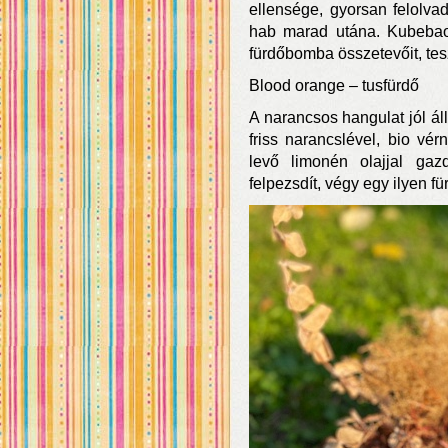
ellensége, gyorsan felolvad
hab marad utána. Kubebaol
fürdőbomba összetevőit, tesz
Blood orange – tusfürdő
A narancsos hangulat jól ál
friss narancslével, bio vér
levő limonén olajjal gazd
felpezsdít, végy egy ilyen fü