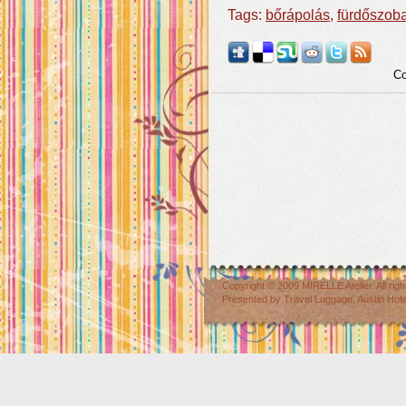
Tags:
bőrápolás
,
fürdőszob
Co
Copyright © 2009
MIRELLE Atelier
. All r
Presented by
Travel Luggage
,
Austin Hot