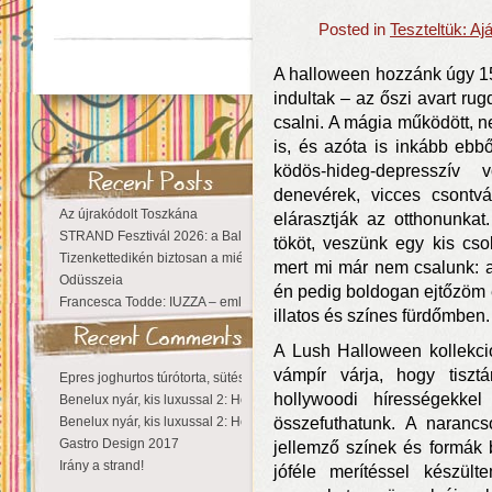
Posted in
Teszteltük: A
A halloween hozzánk úgy 15
indultak – az őszi avart ru
csalni. A mágia működött, 
is, és azóta is inkább ebbő
ködös-hideg-depresszív
denevérek, vicces csontv
Az újrakódolt Toszkána
elárasztják az otthonunkat
STRAND Fesztivál 2026: a Balaton partján a nyár még tart!
tököt, veszünk egy kis cs
Tizenkettedikén biztosan a miénk a Sziget!
mert mi már nem csalunk: 
Odüsszeia
én pedig boldogan ejtőzöm 
Francesca Todde: IUZZA – emlékezet, táj és irodalom találkozása a Ma
illatos és színes fürdőmben.
A Lush Halloween kollekci
vámpír várja, hogy tisztá
Epres joghurtos túrótorta, sütés nélkül
hollywoodi hírességekkel
Benelux nyár, kis luxussal 2: Hollandia
Benelux nyár, kis luxussal 2: Hollandia
összefuthatunk. A narancso
Gastro Design 2017
jellemző színek és formák
Irány a strand!
jóféle merítéssel készül