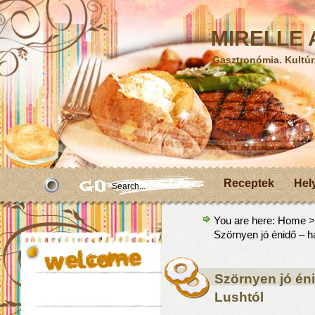
MIRELLE A
Gasztronómia. Kultúr
Receptek
Hel
You are here:
Home
Szörnyen jó énidő – h
Szörnyen jó én
Lushtól