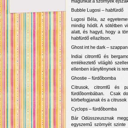
magunkat a szörnyek éjszak
Bubble Lugosi – habfürdő
Lugosi Béla, az egyetemes
mindig hódít. A sötétben vi
alatt, és hagyd, hogy a töm
habfürdő ellazítson.
Ghost int he dark – szappan
Indiai citromfű és bergamo
emlékeztető világító szell
ellenben irányfénynek is re
Ghostie – fürdőbomba
Citrusok, citromfű és 
fürdőbombában. Csak do
körbefogjanak és a citrusok i
Cyclops – fürdőbomba
Bár Odüsszeusznak meggy
egyszemű szörnyét szinte 