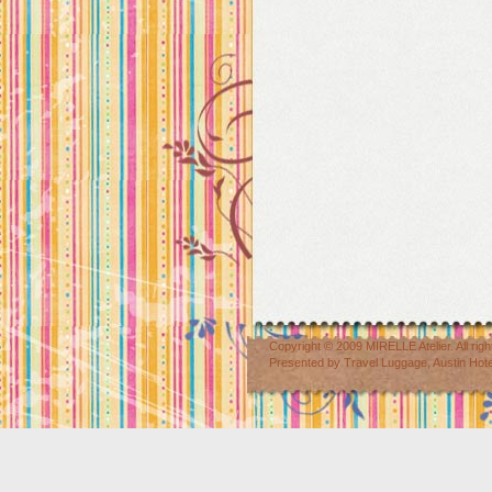
Copyright © 2009
MIRELLE Atelier
. All r
Presented by
Travel Luggage
,
Austin Hot