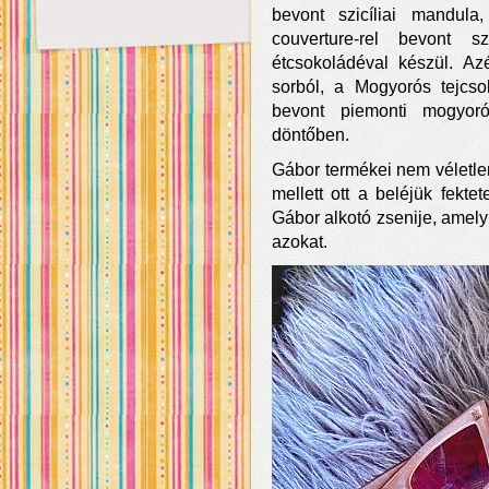
bevont szicíliai mandul
couverture-rel bevont s
étcsokoládéval készül. A
sorból, a Mogyorós tejcsok
bevont piemonti mogyoró
döntőben.
Gábor termékei nem véletle
mellett ott a beléjük fekte
Gábor alkotó zsenije, amely 
azokat.