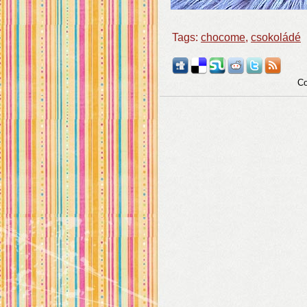
Tags:
chocome
,
csokoládé
Co