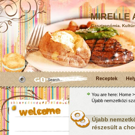
MIRELLE A
Gasztronómia. Kultúr
Receptek
Hel
You are here:
Home
Újabb nemzetközi sz
Újabb nemzetkö
részesült a ch