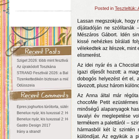
Posted in
Teszteltük:
Lassan megszokjuk, hogy n
díjátadóján ne szólítanák 
Mészáros Gábort. Idén sin
kissé nehézkes bírálati f
vélekedtek az ítészek, mint
elismerést.
Sziget 2026: több mint fesztivál, egy városnyi élmény
Az idei nyár és a Chocola
Az újrakódolt Toszkána
igazi díjesőt hozott: a ma
STRAND Fesztivál 2026: a Balaton partján a nyár még tart!
dobogós helyezést ért el, 
Tizenkettedikén biztosan a miénk a Sziget!
távozott, plusz három különdí
Odüsszeia
Az Anna által már régóta 
chocoMe Petit ezüstérmes 
Epres joghurtos túrótorta, sütés nélkül
minőségű alapanyagok hasz
Benelux nyár, kis luxussal 2: Hollandia
tavalyi év meglepetése vo
Benelux nyár, kis luxussal 2: Hollandia
termékem a palettáról – szi
Gastro Design 2017
hármasból két íz szintén
Irány a strand!
különdíjat. Az egyikük a p