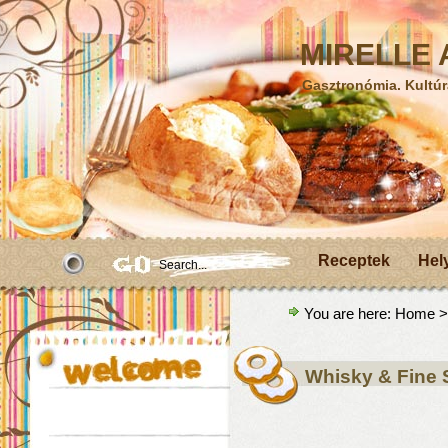
MIRELLE A
Gasztronómia. Kultúr
Receptek
Hel
You are here:
Home
>
Whisky & Fine 