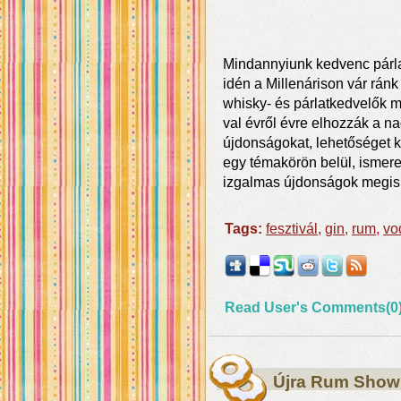
Mindannyiunk kedvenc párl
idén a Millenárison vár rán
whisky- és párlatkedvelők 
val évről évre elhozzák a n
újdonságokat, lehetőséget k
egy témakörön belül, ismeret
izgalmas újdonságok megis
Tags:
fesztivál
,
gin
,
rum
,
vo
Read User's Comments(0
Újra Rum Show