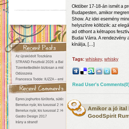
Október 17-18-án ismét a p
Budapesten, amikor megrend
Show. Az idei esemény mind
helyszínre költözik: az eleg
ad otthont a kétnapos feszti
Budai Várra. A rendezvény 
kínálja, […]
Az újrakódolt Toszkána
Tags:
whiskey
,
whisky
STRAND Fesztivál 2026: a Balaton partján a nyár még tart!
Tizenkettedikén biztosan a miénk a Sziget!
Odüsszeia
Francesca Todde: IUZZA – emlékezet, táj és irodalom találkozása a Ma
Read User's Comments(0
Epres joghurtos túrótorta, sütés nélkül
Benelux nyár, kis luxussal 2: Hollandia
Amikor a jó ital
Benelux nyár, kis luxussal 2: Hollandia
GoodSpirit Rum
Gastro Design 2017
Irány a strand!