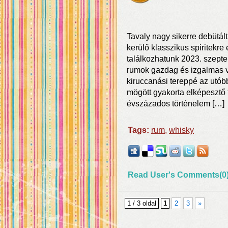
Tavaly nagy sikerre debütált
kerülő klasszikus spiritekr
találkozhatunk 2023. szept
rumok gazdag és izgalmas v
kiruccanási tereppé az utó
mögött gyakorta elképesztő 
évszázados történelem […]
Tags:
rum
,
whisky
Read User's Comments(0
1 / 3 oldal
1
2
3
»