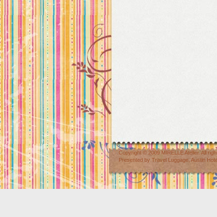
Copyright © 2009
MIRELLE Atelier
. All r
Presented by
Travel Luggage
,
Austin Hot