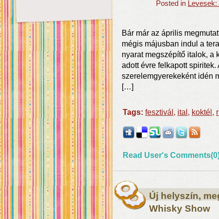
Posted in
Levesek: 
Bár már az április megmutatta
mégis májusban indul a tera
nyarat megszépítő italok, a 
adott évre felkapott spirit
szerelemgyerekeként idén 
[…]
Tags:
fesztivál
,
ital
,
koktél
,
Read User's Comments(0
Új helyszín, me
Whisky Show