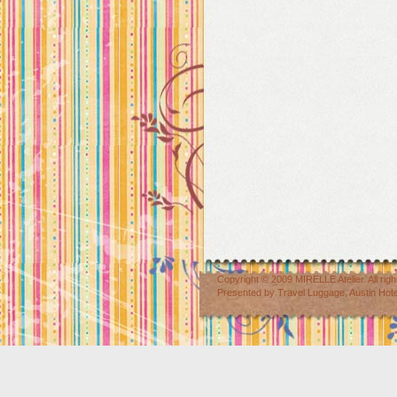
Copyright © 2009
MIRELLE Atelier
. All r
Presented by
Travel Luggage
,
Austin Hot