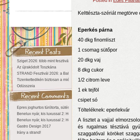
Posted in
Édes Pillana
Kelttészta-szériát megtörve
Eperkés párna
40 dkg finomliszt
1 csomag sütőpor
20 dkg vaj
Sziget 2026: több mint fesztivál, egy városnyi élmény
Az újrakódolt Toszkána
8 dkg cukor
STRAND Fesztivál 2026: a Balaton partján a nyár még tart!
1/2 citrom leve
Tizenkettedikén biztosan a miénk a Sziget!
Odüsszeia
1 ek tejföl
csipet só
Epres joghurtos túrótorta, sütés nélkül
Tölteléknek: eperlekvár
Benelux nyár, kis luxussal 2: Hollandia
A lisztet a vajjal elmorzso
Benelux nyár, kis luxussal 2: Hollandia
Gastro Design 2017
és rugalmas tésztává gyú
Irány a strand!
szaggatóval köröket szagga