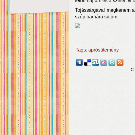
félbe hajtom és a széleit vi
Tojássárgával megkenem a t
szép barnára sütöm.
Tags:
aprósütemény
Co