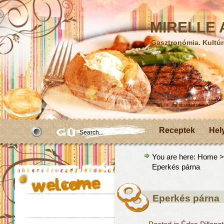
MIRELLE A
Gasztronómia. Kultúr
Receptek
Hel
You are here:
Home
Eperkés párna
Eperkés párna