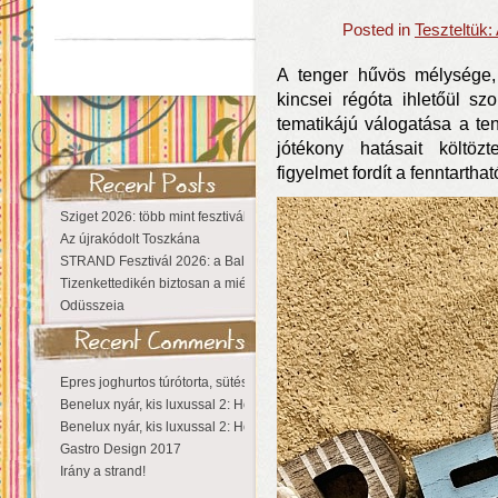
Posted in
Teszteltük
A tenger hűvös mélysége,
kincsei régóta ihletőül sz
tematikájú válogatása a ten
jótékony hatásait költöz
figyelmet fordít a fenntarth
Sziget 2026: több mint fesztivál, egy városnyi élmény
Az újrakódolt Toszkána
STRAND Fesztivál 2026: a Balaton partján a nyár még tart!
Tizenkettedikén biztosan a miénk a Sziget!
Odüsszeia
Epres joghurtos túrótorta, sütés nélkül
Benelux nyár, kis luxussal 2: Hollandia
Benelux nyár, kis luxussal 2: Hollandia
Gastro Design 2017
Irány a strand!