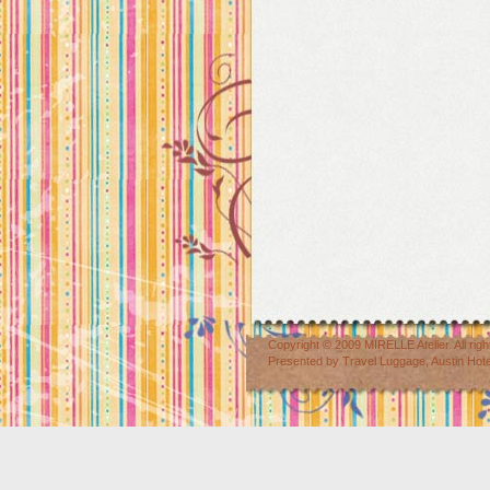
Copyright © 2009
MIRELLE Atelier
. All r
Presented by
Travel Luggage
,
Austin Hot