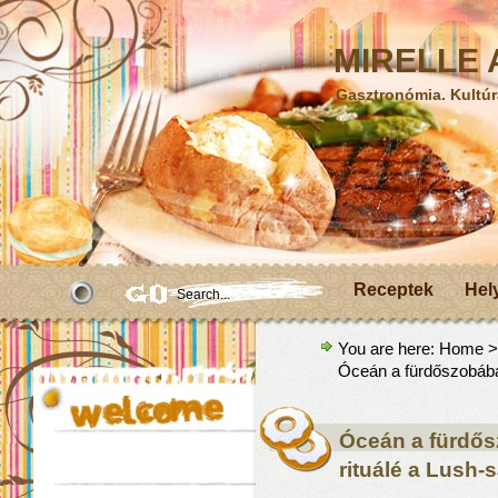
MIRELLE A
Gasztronómia. Kultúr
Receptek
Hel
You are here:
Home
Óceán a fürdőszobában
Óceán a fürdős
rituálé a Lush-s