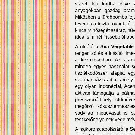
vízzel teli kádba ejtve
anyagokban gazdag arame
Miközben a fürdőbomba fejti
levendula tiszta, nyugtató il
kincs minőségét száraz, hűv
ideális minél frissebb állap
A rituálé a
Sea Vegetable
tengeri só és a frissítő lim
a kézmosásban. Az arame
minden egyes használat sorá
tisztálkodószer alapját e
szappanbázis adja, amely r
egy olyan indonéziai, Aceh
aktívan támogatja a pálmai
presszionált helyi földműve
megőrző kókusztermeszté
vadvilág megóvását is se
fészkelőhelyeinek védelmév
A hajkorona ápolásáról a
Se