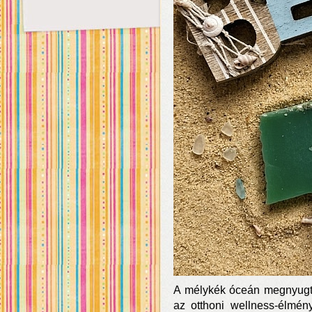
A mélykék óceán megnyugta
az otthoni wellness-élmény