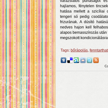
varázslatos puhaságot é
hajlamos, fénytelen tincse
hatása mellett a szicíliai
tengeri só pedig csodálat
frizurának. A dúsító hatá
nedves hajon kell felhabos
alapos bemasszírozás után tis
megszokott kondicionálásra
Tags:
bőrápolás
,
fenntartha
Co