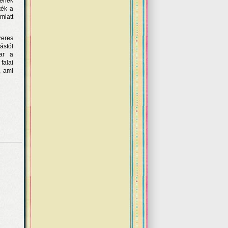
lenek
ték a
miatt
zeres
ástól
mar a
falai
, ami