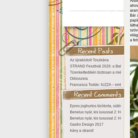
Aisl
ahov
aran
Bár 
papí
láth
szöv
vilá
a fel
Az újrakódolt Toszkána
STRAND Fesztivál 2026: a Balaton partjá
Tizenkettedikén biztosan a miénk a Szige
Odüsszeia
Francesca Todde: IUZZA – emlékezet, tá
Epres joghurtos túrótorta, sütés nélkül
Benelux nyár, kis luxussal 2: Hollandia
Benelux nyár, kis luxussal 2: Hollandia
Gastro Design 2017
Irány a strand!