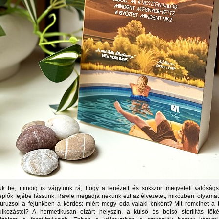
juk be, mindig is vágytunk rá, hogy a lenézett és sokszor megvetett valóság
eplők fejébe lássunk. Rawle megadja nekünk ezt az élvezetet, miközben folyama
duruzsol a fejünkben a kérdés: miért megy oda valaki önként? Mit remélhet a t
rulkozástól? A hermetikusan elzárt helyszín, a külső és belső sterilitás töké