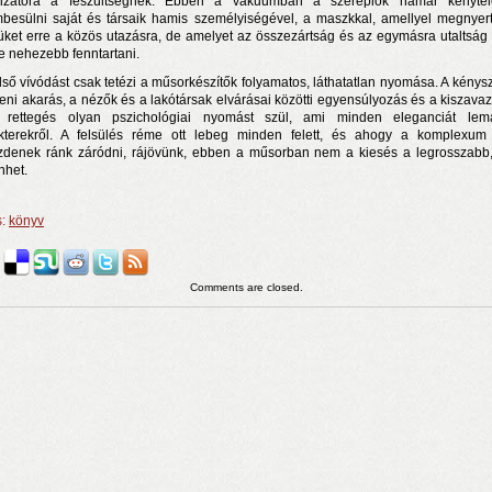
lizátora a feszültségnek. Ebben a vákuumban a szereplők hamar kényte
besülni saját és társaik hamis személyiségével, a maszkkal, amellyel megnyer
üket erre a közös utazásra, de amelyet az összezártság és az egymásra utaltság 
e nehezebb fenntartani.
lső vívódást csak tetézi a műsorkészítők folyamatos, láthatatlan nyomása. A kénys
zeni akarás, a nézők és a lakótársak elvárásai közötti egyensúlyozás és a kiszavaz
 rettegés olyan pszichológiai nyomást szül, ami minden eleganciát le
kterekről. A felsülés réme ott lebeg minden felett, és ahogy a komplexum 
zdenek ránk záródni, rájövünk, ebben a műsorban nem a kiesés a legrosszabb
énhet.
s:
könyv
Comments are closed.