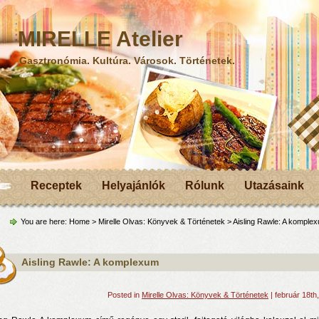
MIRELLE Atelier
Gasztronómia. Kultúra. Városok. Történetek.
Receptek
Helyajánlók
Rólunk
Utazásaink
You are here:
Home
>
Mirelle Olvas: Könyvek & Történetek
> Aisling Rawle: A komple
Aisling Rawle: A komplexum
Posted in
Mirelle Olvas: Könyvek & Történetek
| február 18th