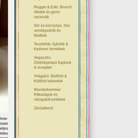
Reggel & Este: Brunch
ötletek és gyors
vacsorák
Sör és korcsolya: Sós
vendégvárók és
falatkák
Teszteltük: Ajánlók &
Kedvenc termékek
Vegasztro:
Zöldségalapú fogások
& receptek
Világjáró: Belföldi &
Külföldi kalandok
Wunderkammer:
Ritkaságok és
válogatott emlékek
Záróakkord
show-
tosan
eljes
letes