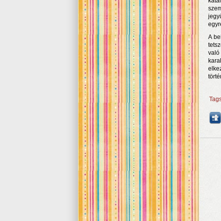
kata
szem
jegy
egyr
A be
tets
való
kara
elke
tört
Tag