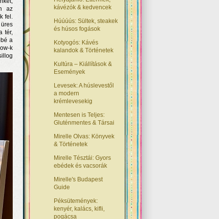
nket,
kávézók & kedvencek
en az
 fel.
Húúúús: Sültek, steakek
 üres
és húsos fogások
 tér,
bbé a
Kotyogós: Kávés
how-k
kalandok & Történetek
illog
Kultúra – Kiállítások &
Események
Levesek: A húslevestől
a modern
krémlevesekig
Mentesen is Teljes:
Gluténmentes & Társai
Mirelle Olvas: Könyvek
& Történetek
Mirelle Tésztái: Gyors
ebédek és vacsorák
Mirelle's Budapest
Guide
Péksütemények:
kenyér, kalács, kifli,
pogácsa