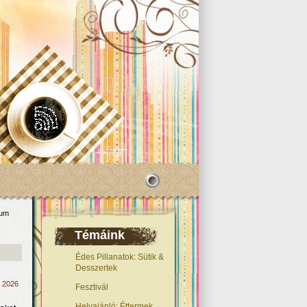
xum
Témáink
Édes Pillanatok: Sütik &
Desszertek
, 2026
Fesztivál
Helyajánló: Éttermek,