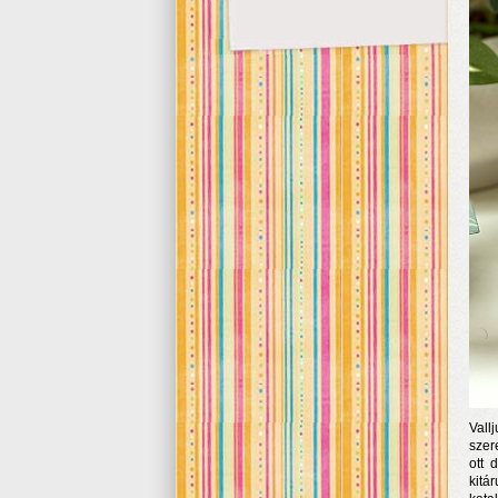
Vall
szer
ott 
kitá