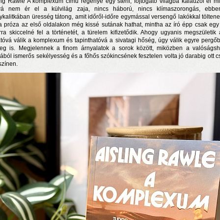
ing Rawle A komplexum című regénye egy steril, fojtogató világba kalauzol el mi
á nem ér el a külvilág zaja, nincs háború, nincs klímaszorongás, ebb
ykalitkában üresség tátong, amit időről-időre egymással versengő lakókkal töltenek
a próza az első oldalakon még kissé sutának hathat, mintha az író épp csak egy
rra skiccelné fel a történetét, a türelem kifizetődik. Ahogy ugyanis megszületik a
atóvá válik a komplexum és tapinthatóvá a sivatagi hőség, úgy válik egyre pergő
eg is. Megjelennek a finom árnyalatok a sorok között, miközben a valóságs
gából ismerős sekélyesség és a főhős szókincsének fesztelen volta jó darabig ott cs
színen.
n a nyár még tart!
t!
j és irodalom találkozása a Mai Manó Házban