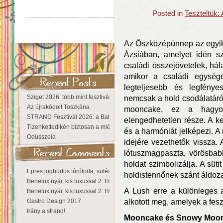
Posted in
Teszteltük:
Az Őszközépünnep az egyik
Ázsiában, amelyet idén s
családi összejövetelek, hál
amikor a családi egység
legteljesebb és legfény
Sziget 2026: több mint fesztivál, egy városnyi élmény
nemcsak a hold csodálatáról
Az újrakódolt Toszkána
mooncake, ez a hagyomá
STRAND Fesztivál 2026: a Balaton partján a nyár még tart!
elengedhetetlen része. A ke
Tizenkettedikén biztosan a miénk a Sziget!
és a harmóniát jelképezi. A
Odüsszeia
idejére vezethetők vissza. 
lótuszmagpaszta, vörösbab
holdat szimbolizálja. A süt
Epres joghurtos túrótorta, sütés nélkül
holdistennőnek szánt áldozat
Benelux nyár, kis luxussal 2: Hollandia
A Lush erre a különleges a
Benelux nyár, kis luxussal 2: Hollandia
Gastro Design 2017
alkotott meg, amelyek a fesz
Irány a strand!
Mooncake és Snowy Moo