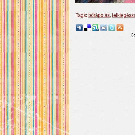
Tags:
bőrápolás
,
lelkiegész
Co