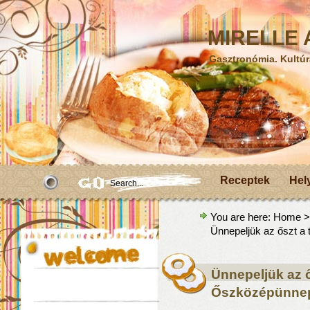
MIRELLE A
Gasztronómia. Kultúr
Receptek
Hel
You are here:
Home
Ünnepeljük az őszt a
Ünnepeljük az ő
Őszközépünne