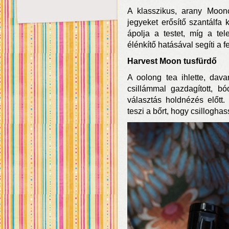
A klasszikus, arany Moon
jegyeket erősítő szantálfa k
ápolja a testet, míg a t
élénkítő hatásával segíti a fe
Harvest Moon tusfürdő
A oolong tea ihlette, dava
csillámmal gazdagított, bó
választás holdnézés előtt.
teszi a bőrt, hogy csillogha