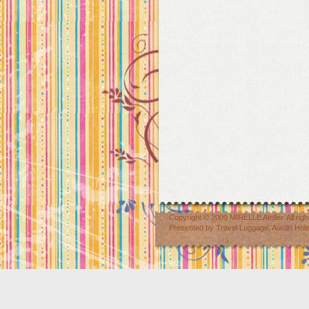
Copyright © 2009
MIRELLE Atelier
. All r
Presented by
Travel Luggage
,
Austin Hot