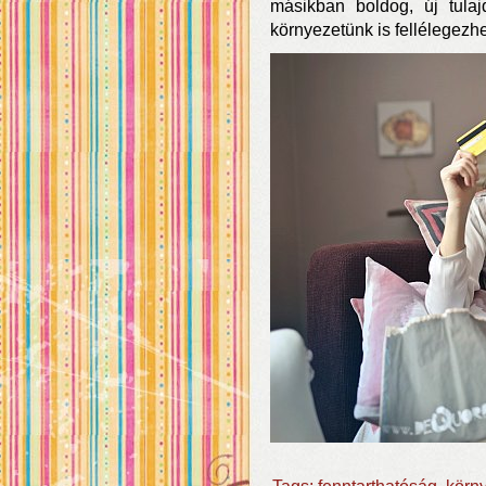
másikban boldog, új tulaj
környezetünk is fellélegezhe