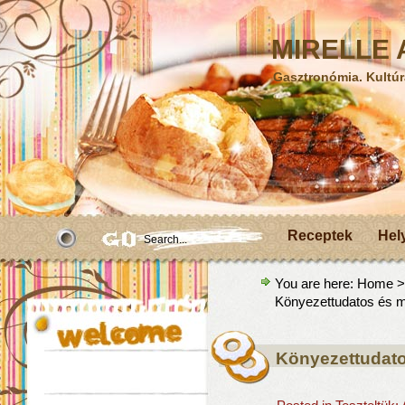
MIRELLE A
Gasztronómia. Kultúr
Receptek
Hel
You are here:
Home
Könyezettudatos és m
Könyezettudato