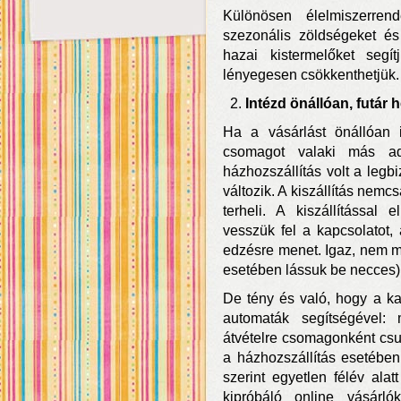
Különösen élelmiszerren
szezonális zöldségeket é
hazai kistermelőket segí
lényegesen csökkenthetjük.
Intézd önállóan, futár
Ha a vásárlást önállóan i
csomagot valaki más a
házhozszállítás volt a leg
változik. A kiszállítás nemc
terheli. A kiszállítással
vesszük fel a kapcsolatot, 
edzésre menet. Igaz, nem m
esetében lássuk be necces)
De tény és való, hogy a k
automaták segítségéve
átvételre csomagonként csu
a házhozszállítás esetében 
szerint egyetlen félév ala
kipróbáló online vásár