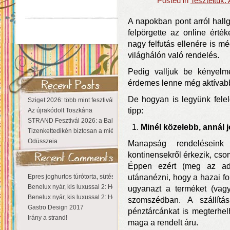
Posted in
Teszteltük:
A napokban pont arról hall
felpörgette az online érték
nagy felfutás ellenére is m
világhálón való rendelés.
Pedig valljuk be kényelm
érdemes lenne még aktívabb
De hogyan is legyünk fele
Sziget 2026: több mint fesztivál, egy városnyi élmény
tipp:
Az újrakódolt Toszkána
STRAND Fesztivál 2026: a Balaton partján a nyár még tart!
Minél közelebb, annál 
Tizenkettedikén biztosan a miénk a Sziget!
Odüsszeia
Manapság rendeléseink
kontinensekről érkezik, csoma
Éppen ezért (meg az adó
Epres joghurtos túrótorta, sütés nélkül
utánanézni, hogy a hazai f
Benelux nyár, kis luxussal 2: Hollandia
ugyanazt a terméket (vagy 
Benelux nyár, kis luxussal 2: Hollandia
szomszédban. A szállít
Gastro Design 2017
pénztárcánkat is megterhelh
Irány a strand!
maga a rendelt áru.