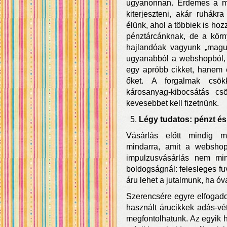
ugyanonnan. Érdemes a mó
kiterjeszteni, akár ruhák
élünk, ahol a többiek is h
pénztárcánknak, de a körny
hajlandóak vagyunk „magun
ugyanabból a webshopból, 
egy apróbb cikket, hanem 
őket. A forgalmak csök
károsanyag-kibocsátás cs
kevesebbet kell fizetnünk.
Légy tudatos: pénzt és
Vásárlás előtt mindig m
mindarra, amit a webshop
impulzusvásárlás nem min
boldogságnál: felesleges fuv
áru lehet a jutalmunk, ha ó
Szerencsére egyre elfogadot
használt árucikkek adás-vé
megfontolhatunk. Az egyik h