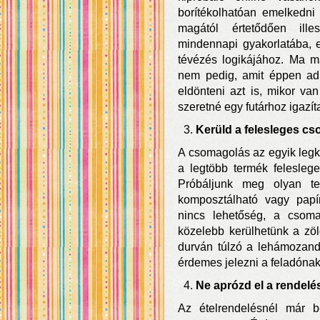
borítékolhatóan emelkedni
magától értetődően ille
mindennapi gyakorlatába, 
tévézés logikájához. Ma m
nem pedig, amit éppen adn
eldönteni azt is, mikor va
szeretné egy futárhoz igazíta
Kerüld a felesleges cs
A csomagolás az egyik legkr
a legtöbb termék felesleg
Próbáljunk meg olyan te
komposztálható vagy papí
nincs lehetőség, a csoma
közelebb kerülhetünk a zö
durván túlzó a lehámozan
érdemes jelezni a feladónak
Ne aprózd el a rendelé
Az ételrendelésnél már b