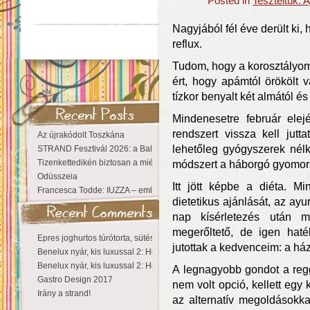
Posted in
Teszteltük:
Nagyjából fél éve derült ki,
reflux.
Tudom, hogy a korosztályo
ért, hogy apámtól örökölt
tízkor benyalt két almától és 
Mindenesetre február elejé
rendszert vissza kell jutt
Az újrakódolt Toszkána
lehetőleg gyógyszerek nél
STRAND Fesztivál 2026: a Balaton partján a nyár még tart!
Tizenkettedikén biztosan a miénk a Sziget!
módszert a háborgó gyomo
Odüsszeia
Itt jött képbe a diéta. M
Francesca Todde: IUZZA – emlékezet, táj és irodalom találkozása a Ma
dietetikus ajánlását, az ayur
nap kísérletezés után 
megerőltető, de igen haté
Epres joghurtos túrótorta, sütés nélkül
jutottak a kedvenceim: a házt
Benelux nyár, kis luxussal 2: Hollandia
Benelux nyár, kis luxussal 2: Hollandia
A legnagyobb gondot a regge
Gastro Design 2017
nem volt opció, kellett egy
Irány a strand!
az alternatív megoldásokk