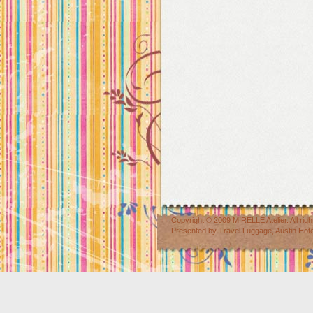
Copyright © 2009
MIRELLE Atelier
. All r
Presented by
Travel Luggage
,
Austin Hot