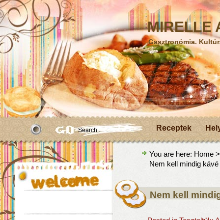
MIRELLE A
Gasztronómia. Kultúr
Receptek
Hel
You are here:
Home
Nem kell mindig kávé
Nem kell mindi