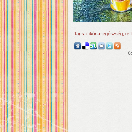
Tags:
cikória
,
egészség
,
ref
Co