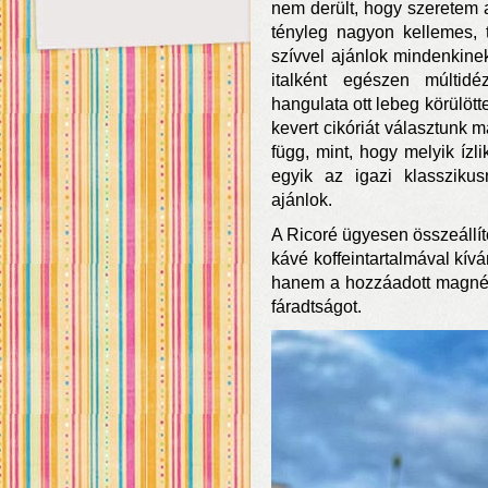
nem derült, hogy szeretem a
tényleg nagyon kellemes, 
szívvel ajánlok mindenkinek
italként egészen múltid
hangulata ott lebeg körülött
kevert cikóriát választunk
függ, mint, hogy melyik ízl
egyik az igazi klasszikus
ajánlok.
A Ricoré ügyesen összeállít
kávé koffeintartalmával kív
hanem a hozzáadott magnéz
fáradtságot.