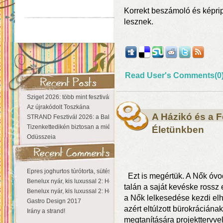
Korrekt beszámoló és képrip
lesznek.
Read User's Comments(0
Sziget 2026: több mint fesztivál, egy városnyi élmény
Az újrakódolt Toszkána
A Házikó és a F
STRAND Fesztivál 2026: a Balaton partján a nyár még tart!
Tizenkettedikén biztosan a miénk a Sziget!
Életünkben
Odüsszeia
Epres joghurtos túrótorta, sütés nélkül
Ezt is megértük. A Nők óv
Benelux nyár, kis luxussal 2: Hollandia
talán a saját kevéske rossz 
Benelux nyár, kis luxussal 2: Hollandia
a Nők lelkesedése kezdi elhi
Gastro Design 2017
azért eltúlzott bürokráciána
Irány a strand!
megtanítására projekttervvel