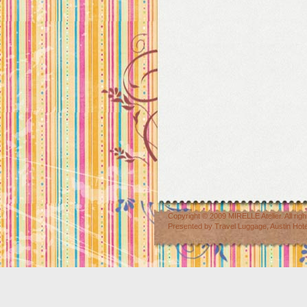
Copyright © 2009
MIRELLE Atelier
. All r
Presented by
Travel Luggage
,
Austin Hot