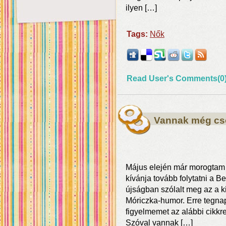
ilyen […]
Tags:
Nők
Read User's Comments(0
Vannak még cso
Május elején már morogtam 
kívánja tovább folytatni a Be
újságban szólalt meg az a k
Móriczka-humor. Erre tegnap
figyelmemet az alábbi cikk
Szóval vannak […]