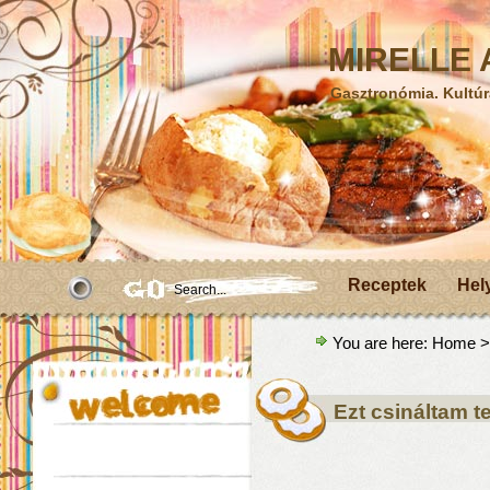
MIRELLE A
Gasztronómia. Kultúr
Receptek
Hel
You are here:
Home
>A
Ezt csináltam 