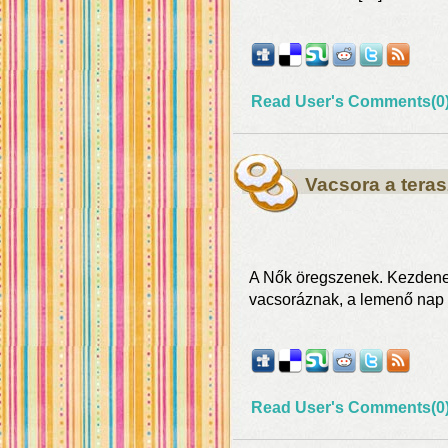
Read User's Comments(0
Vacsora a tera
A Nők öregszenek. Kezdenek
vacsoráznak, a lemenő nap
Read User's Comments(0