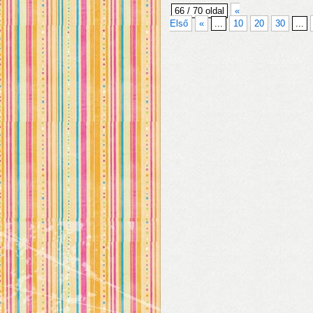
66 / 70 oldal
«
Első
«
...
10
20
30
...