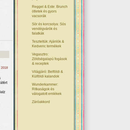
Reggel & Este: Brunch
ötletek és gyors
vacsorák
Sör és korcsolya: Sós
vendégvárók és
falatkák
Teszteltük: Ajánlók &
Kedvenc termékek
Vegasztro:
Zöldségalapú fogások
& receptek
, 2018
Világjáró: Belföldi &
Külföldi kalandok
s
áfért
Wunderkammer:
Ritkaságok és
latz
válogatott emlékek
Záróakkord