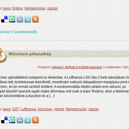
s:
bajor
,
Erding
,
Németország
,
utazás
d User's Comments(0)
Müncheni pillanatkép
Posted in
Világjáró: Belföldi & Külföldi kalandok
| szeptember 13th
hen ajándékként csöppent az életembe. A Lufthansa LSG Sky Chefs laborjában é
ában tett, kivételesnek tekinthető, mondhatni exkluzív látogatásom margójára pont r
hen, és én ennek szívből örültem. A rendszerváltás idején jártam erre utószor, az
pát átszelő nyarunk egyik röpke állomása volt csak a bajor főváros, ahol a Marienp
án kiözönlöttünk a buszból és a […]
s:
bajor
,
DZT
,
Lufthansa
,
münchen
,
német
,
Németország
,
utazás