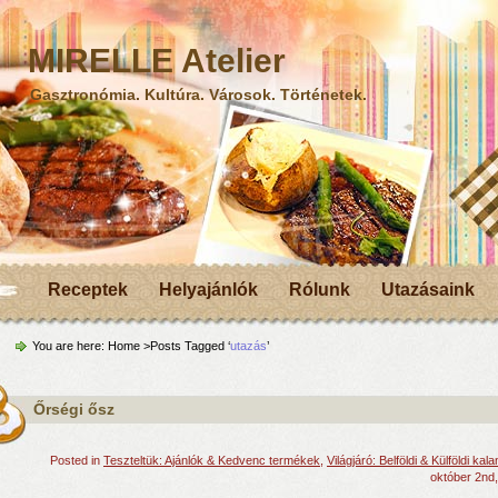
MIRELLE Atelier
Gasztronómia. Kultúra. Városok. Történetek.
Receptek
Helyajánlók
Rólunk
Utazásaink
You are here:
Home
>Posts Tagged ‘
utazás
’
Őrségi ősz
Posted in
Teszteltük: Ajánlók & Kedvenc termékek
,
Világjáró: Belföldi & Külföldi kal
október 2nd