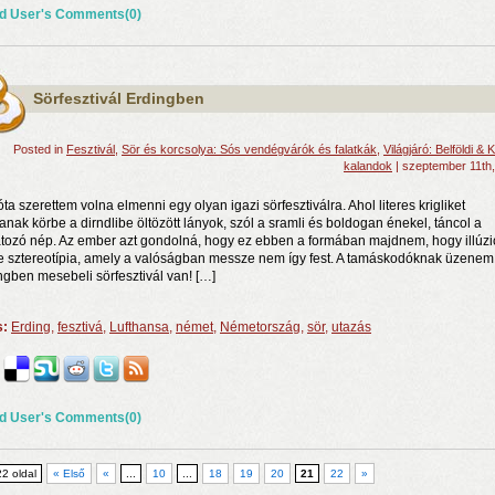
d User's Comments(0)
Sörfesztivál Erdingben
Posted in
Fesztivál
,
Sör és korcsolya: Sós vendégvárók és falatkák
,
Világjáró: Belföldi & K
kalandok
| szeptember 11th
ta szerettem volna elmenni egy olyan igazi sörfesztiválra. Ahol literes krigliket
anak körbe a dirndlibe öltözött lányok, szól a sramli és boldogan énekel, táncol a
tozó nép. Az ember azt gondolná, hogy ez ebben a formában majdnem, hogy illúzi
le sztereotípia, amely a valóságban messze nem így fest. A tamáskodóknak üzenem
ngben mesebeli sörfesztivál van! […]
s:
Erding
,
fesztivá
,
Lufthansa
,
német
,
Németország
,
sör
,
utazás
d User's Comments(0)
22 oldal
« Első
«
...
10
...
18
19
20
21
22
»