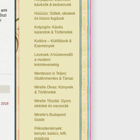
kávézók & kedvencek
, ami
Húúúús: Sültek, steakek
őszi
és húsos fogások
i
Kotyogós: Kávés
kalandok & Történetek
Kultúra – Kiállítások &
Események
Levesek: A húslevestől
a modern
krémlevesekig
Mentesen is Teljes:
Gluténmentes & Társai
Mirelle Olvas: Könyvek
& Történetek
Mirelle Tésztái: Gyors
, 2018
ebédek és vacsorák
Mirelle's Budapest
Guide
Péksütemények:
kenyér, kalács, kifli,
pogácsa