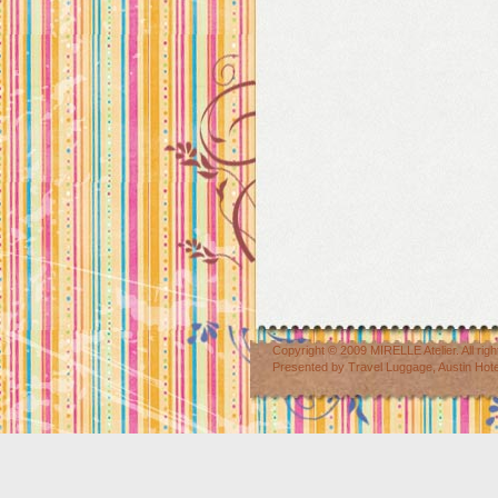
Copyright © 2009
MIRELLE Atelier
. All r
Presented by
Travel Luggage
,
Austin Hot