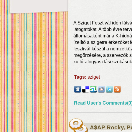
A Sziget Fesztivál idén látv
látogatókat. A több évre ter
állomásaként már a K-hídnál
ízelítő a szigetre érkezőke
fesztivál készül a nemzetkö
megőrzésére, a szervezők sz
kultúrafogyasztási szokások
Tags:
sziget
Read User's Comments(0
A$AP Rocky, P