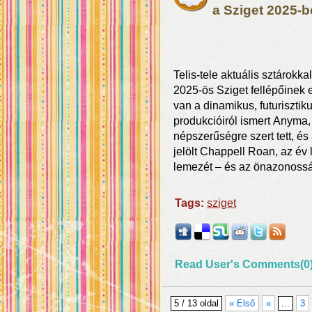
a Sziget 2025-b
Telis-tele aktuális sztárokk
2025-ös Sziget fellépőinek e
van a dinamikus, futurisztik
produkcióiról ismert Anyma,
népszerűségre szert tett, é
jelölt Chappell Roan, az év 
lemezét – és az önazonossá
Tags:
sziget
Read User's Comments(0
5 / 13 oldal
« Első
«
...
3