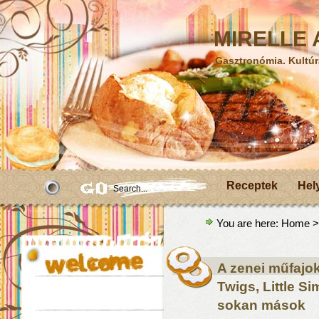
MIRELLE A
Gasztronómia. Kultúr
Receptek
Hel
You are here:
Home
>
A zenei műfajok
Twigs, Little S
sokan mások