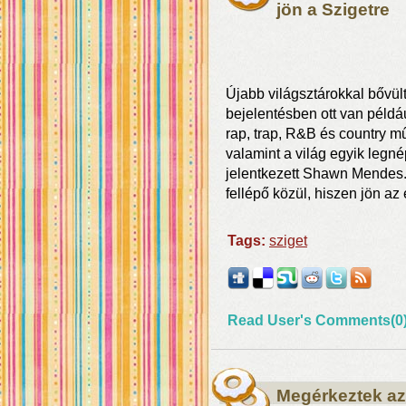
jön a Szigetre
Újabb világsztárokkal bővült 
bejelentésben ott van példá
rap, trap, R&B és country m
valamint a világ egyik legné
jelentkezett Shawn Mendes.
fellépő közül, hiszen jön az
Tags:
sziget
Read User's Comments(0
Megérkeztek az