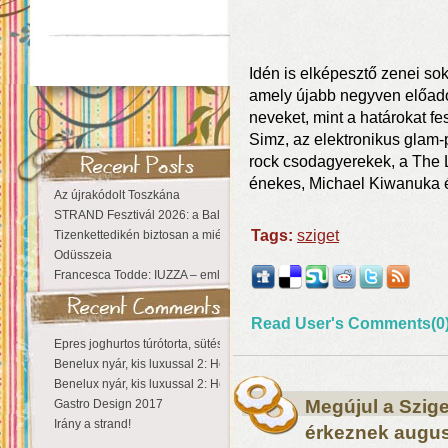
Idén is elképesztő zenei so
amely újabb negyven előadót
neveket, mint a határokat fe
Simz, az elektronikus glam-
rock csodagyerekek, a The L
énekes, Michael Kiwanuka 
Az újrakódolt Toszkána
STRAND Fesztivál 2026: a Balaton partján a nyár még tart!
Tags:
sziget
Tizenkettedikén biztosan a miénk a Sziget!
Odüsszeia
Francesca Todde: IUZZA – emlékezet, táj és irodalom találkozása a Ma
Read User's Comments(0
Epres joghurtos túrótorta, sütés nélkül
Benelux nyár, kis luxussal 2: Hollandia
Benelux nyár, kis luxussal 2: Hollandia
Megújul a Szige
Gastro Design 2017
Irány a strand!
érkeznek augu