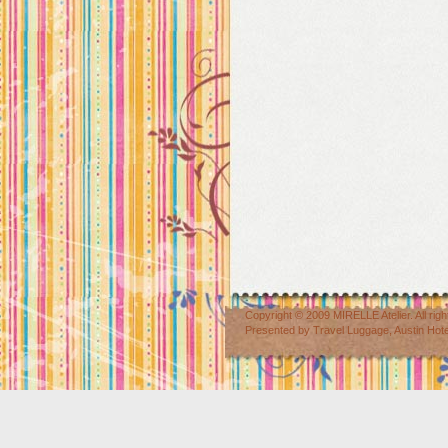
Copyright © 2009
MIRELLE Atelier
. All r
Presented by
Travel Luggage
,
Austin Hot