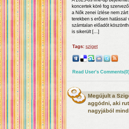
koncertek köré fog szerveződ
a Nők zenei ízlése nem zárt
terekben s erősen hatással v
számtalan előadót köszönthe
is sikerült […]
Tags:
sziget
Read User's Comments(0
Megújult a Szig
aggódni, aki rut
nagyjából minde