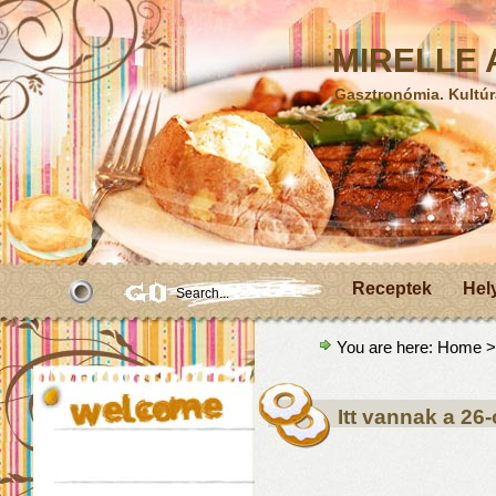
MIRELLE A
Gasztronómia. Kultúr
Receptek
Hel
You are here:
Home
>
Itt vannak a 26