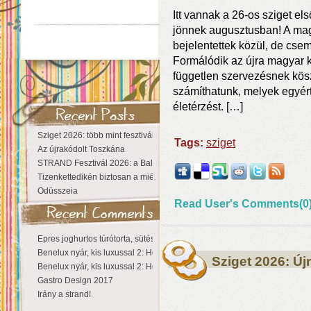
Itt vannak a 26-os sziget el
jönnek augusztusban! A maga
bejelentettek közül, de c
Formálódik az újra magyar k
független szervezésnek kös
számíthatunk, melyek egyért
életérzést. […]
Sziget 2026: több mint fesztivál, egy városnyi élmény
Tags:
sziget
Az újrakódolt Toszkána
STRAND Fesztivál 2026: a Balaton partján a nyár még tart!
Tizenkettedikén biztosan a miénk a Sziget!
Odüsszeia
Read User's Comments(0
Epres joghurtos túrótorta, sütés nélkül
Benelux nyár, kis luxussal 2: Hollandia
Sziget 2026: Új
Benelux nyár, kis luxussal 2: Hollandia
Gastro Design 2017
Irány a strand!