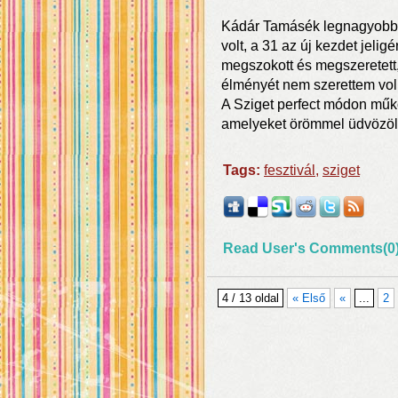
Kádár Tamásék legnagyobb b
volt, a 31 az új kezdet jeligér
megszokott és megszeretett,
élményét nem szerettem volna
A Sziget perfect módon műk
amelyeket örömmel üdvözölö
Tags:
fesztivál
,
sziget
Read User's Comments(0
4 / 13 oldal
« Első
«
...
2