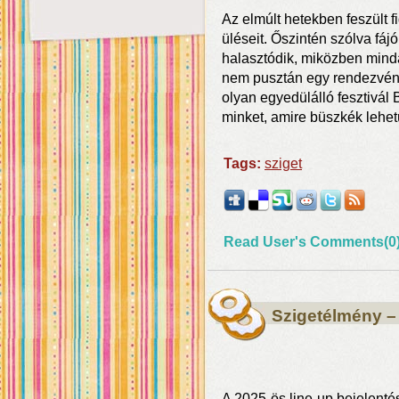
Az elmúlt hetekben feszült 
üléseit. Őszintén szólva fájó
halasztódik, miközben minda
nem pusztán egy rendezvény.
olyan egyedülálló fesztivál
minket, amire büszkék lehet
Tags:
sziget
Read User's Comments(0
Szigetélmény –
A 2025-ös line-up bejelenté