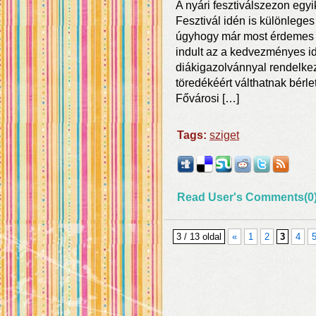
A nyári fesztiválszezon eg
Fesztivál idén is különleges
úgyhogy már most érdemes b
indult az a kedvezményes i
diákigazolvánnyal rendelkez
töredékéért válthatnak bérle
Fővárosi […]
Tags:
sziget
Read User's Comments(0
3 / 13 oldal
«
1
2
3
4