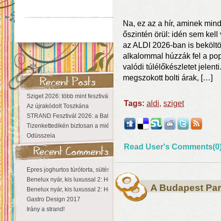
Na, ez az a hír, aminek mind
őszintén örül: idén sem kell
az ALDI 2026-ban is beköltö
alkalommal húzzák fel a pop
valódi túlélőkészletet jelen
megszokott bolti árak, […]
Sziget 2026: több mint fesztivál, egy városnyi élmény
Tags:
aldi
,
sziget
Az újrakódolt Toszkána
STRAND Fesztivál 2026: a Balaton partján a nyár még tart!
Tizenkettedikén biztosan a miénk a Sziget!
Odüsszeia
Read User's Comments(0
Epres joghurtos túrótorta, sütés nélkül
Benelux nyár, kis luxussal 2: Hollandia
A Budapest Park
Benelux nyár, kis luxussal 2: Hollandia
Gastro Design 2017
Irány a strand!