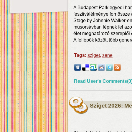
A Budapest Park egyedi han
fesztiválélménye forr össze 
Stage by Johnnie Walker-en.
műsorsávban lépnek fel azo
élet meghatározó szereplői 
A fellépők között több gener
Tags:
sziget
,
zene
Read User's Comments(0
Sziget 2026: Me