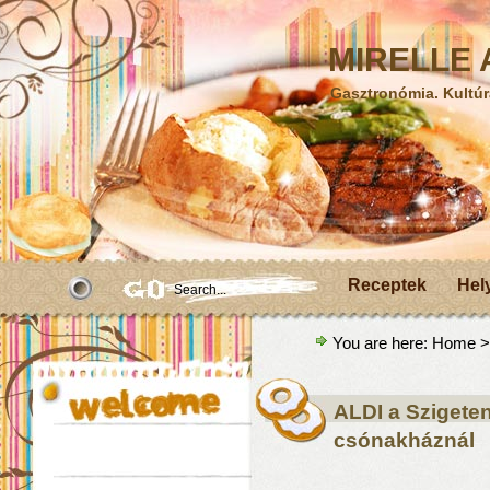
MIRELLE A
Gasztronómia. Kultúr
Receptek
Hel
You are here:
Home
>
ALDI a Szigete
csónakháznál