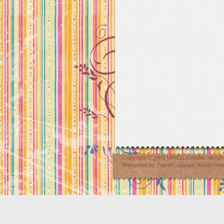
Copyright © 2009
MIRELLE Atelier
. All r
Presented by
Travel Luggage
,
Austin Hot