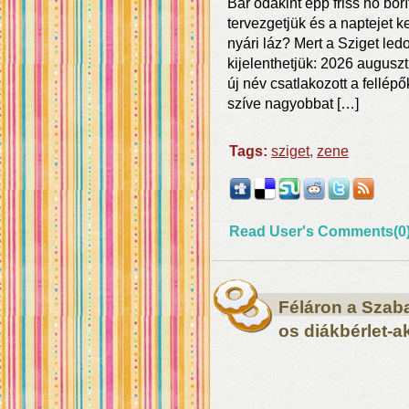
Bár odakint épp friss hó borít
tervezgetjük és a naptejet k
nyári láz? Mert a Sziget le
kijelenthetjük: 2026 auguszt
új név csatlakozott a fellép
szíve nagyobbat […]
Tags:
sziget
,
zene
Read User's Comments(0
Féláron a Szaba
os diákbérlet-a