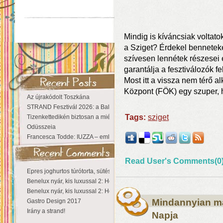
Mindig is kíváncsiak voltato
a Sziget? Érdekel benneteket
szívesen lennétek részesei 
garantálja a fesztiválozók 
Most itt a vissza nem térő a
Központ (FÖK) egy szuper, 
Az újrakódolt Toszkána
STRAND Fesztivál 2026: a Balaton partján a nyár még tart!
Tags:
sziget
Tizenkettedikén biztosan a miénk a Sziget!
Odüsszeia
Francesca Todde: IUZZA – emlékezet, táj és irodalom találkozása a Ma
Read User's Comments(0
Epres joghurtos túrótorta, sütés nélkül
Benelux nyár, kis luxussal 2: Hollandia
Benelux nyár, kis luxussal 2: Hollandia
Mindannyian m
Gastro Design 2017
Irány a strand!
Napja