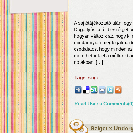
A sajtótájékoztató után, eg
Dugattyús falát, beszélgettü
hogyan változik az, hogy ki
mindannyian megfogalmaztuk
csodálatos, hogy minden sz
merülhetünk el a múltunkban
nótákban, […]
Tags:
sziget
Read User's Comments(0
Sziget x Underg