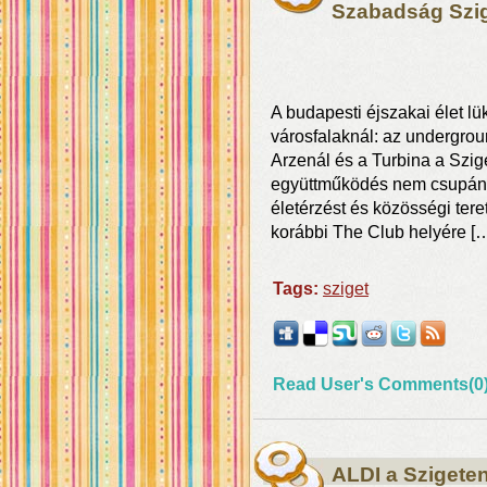
Szabadság Szi
A budapesti éjszakai élet l
városfalaknál: az undergrou
Arzenál és a Turbina a Szige
együttműködés nem csupán e
életérzést és közösségi teret
korábbi The Club helyére [
Tags:
sziget
Read User's Comments(0
ALDI a Szigete