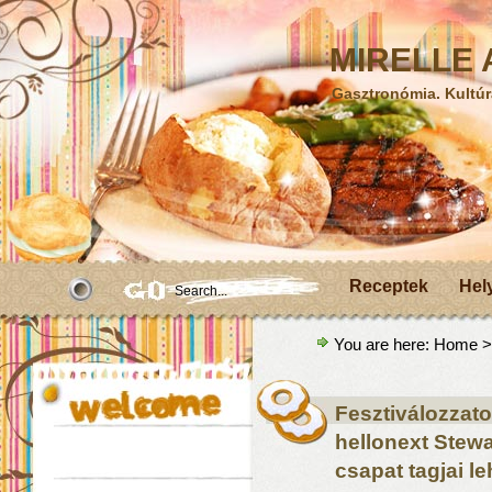
MIRELLE A
Gasztronómia. Kultúr
Receptek
Hel
You are here:
Home
>
Fesztiválozzato
hellonext Stewar
csapat tagjai le