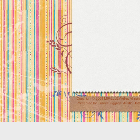
Copyright © 2009
MIRELLE Atelier
. All r
Presented by
Travel Luggage
,
Austin Hot