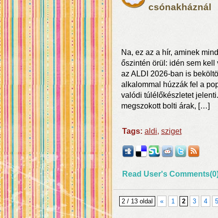
csónakháznál
Na, ez az a hír, aminek mind
őszintén örül: idén sem kell
az ALDI 2026-ban is beköltö
alkalommal húzzák fel a pop
valódi túlélőkészletet jelen
megszokott bolti árak, […]
Tags:
aldi
,
sziget
Read User's Comments(0
2 / 13 oldal
«
1
2
3
4