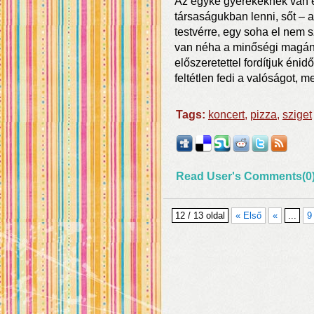
Az egyke gyerekeknek van 
társaságukban lenni, sőt – 
testvérre, egy soha el nem 
van néha a minőségi magán
előszeretettel fordítjuk én
feltétlen fedi a valóságot, m
Tags:
koncert
,
pizza
,
sziget
Read User's Comments(0
12 / 13 oldal
« Első
«
...
9