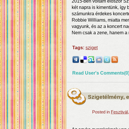
2015-ben voltam először Sz
két napra is kimentünk, így 
számunkra érdekes koncertek
Robbie Williams, miatta me
vagyunk, és az a koncert na
Nem csak a zene, hanem a 
Tags:
sziget
Read User's Comments(0
Szigetélmény, 
Posted in
Fesztivál