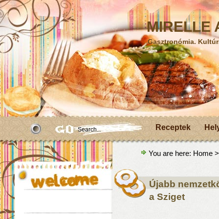
MIRELLE A
Gasztronómia. Kultúr
Receptek
Hel
You are here:
Home
>
Újabb nemzetköz
a Sziget