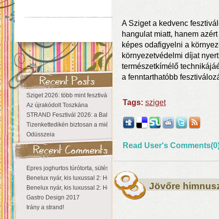
A Sziget a kedvenc fesztiv
hangulat miatt, hanem azért 
képes odafigyelni a környeze
környezetvédelmi díjat nyert 
természetkímélő technikájáér
a fenntarthatóbb fesztiváloz
Sziget 2026: több mint fesztivál, egy városnyi élmény
Tags:
sziget
Az újrakódolt Toszkána
STRAND Fesztivál 2026: a Balaton partján a nyár még tart!
Tizenkettedikén biztosan a miénk a Sziget!
Odüsszeia
Read User's Comments(0
Epres joghurtos túrótorta, sütés nélkül
Benelux nyár, kis luxussal 2: Hollandia
Jövőre himnusz
Benelux nyár, kis luxussal 2: Hollandia
Gastro Design 2017
Irány a strand!