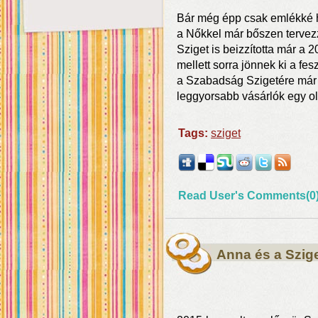
Bár még épp csak emlékké h
a Nőkkel már bőszen tervez
Sziget is beizzította már a 
mellett sorra jönnek ki a fe
a Szabadság Szigetére már S
leggyorsabb vásárlók egy o
Tags:
sziget
Read User's Comments(0
Anna és a Szig