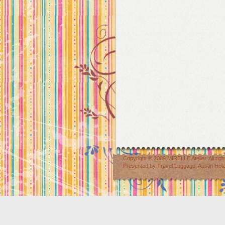
Copyright © 2009
MIRELLE Atelier
. All r
Presented by
Travel Luggage
,
Austin Hot