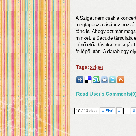
A Sziget nem csak a koncerte
megtapasztalásához hozzátar
tánc is. Ahogy azt már megsz
minket, a Sacude társulata 
című előadásukat mutatják 
fellépő után. A darab egy ol
Tags:
sziget
Read User's Comments(0
10 / 13 oldal
« Első
«
...
8