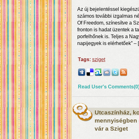
Az új bejelentéssel kiegész
számos további izgalmas név 
Of Freedom, színesítve a Sz
fronton is hadat üzentek a t
porfelhőnek is. Teljes a Nag
napijegyek is elérhetőek” – 
Tags:
sziget
Read User's Comments(0
Utcaszínház, ko
mennyiségben 
vár a Sziget