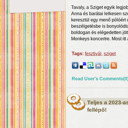
Tavaly, a Sziget egyik legj
Anna és barátai lelkesen sze
keresztül egy menő pólóért
beszélgetésbe is bonyolódta
boldogan és elégedetten jöt
Monkeys koncertre. Most itt
Tags:
fesztivál
,
sziget
Read User's Comments(0
Teljes a 2023-as
fellépő!