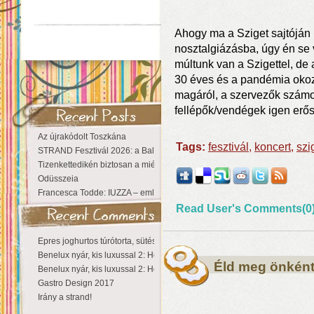
Ahogy ma a Sziget sajtóján
nosztalgiázásba, úgy én se
múltunk van a Szigettel, de 
30 éves és a pandémia okozta
magáról, a szervezők szám
fellépők/vendégek igen erős
Az újrakódolt Toszkána
Tags:
fesztivál
,
koncert
,
szi
STRAND Fesztivál 2026: a Balaton partján a nyár még tart!
Tizenkettedikén biztosan a miénk a Sziget!
Odüsszeia
Francesca Todde: IUZZA – emlékezet, táj és irodalom találkozása a Ma
Read User's Comments(0
Epres joghurtos túrótorta, sütés nélkül
Benelux nyár, kis luxussal 2: Hollandia
Éld meg önként
Benelux nyár, kis luxussal 2: Hollandia
Gastro Design 2017
Irány a strand!