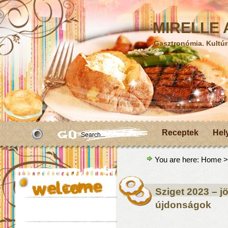
MIRELLE A
Gasztronómia. Kultúr
Receptek
Hel
You are here:
Home
>
Sziget 2023 – jö
újdonságok