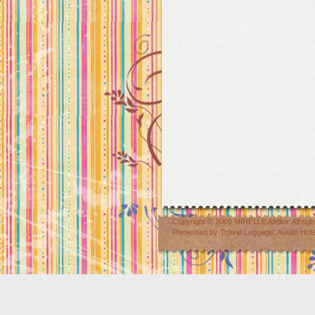
Copyright © 2009
MIRELLE Atelier
. All r
Presented by
Travel Luggage
,
Austin Hot