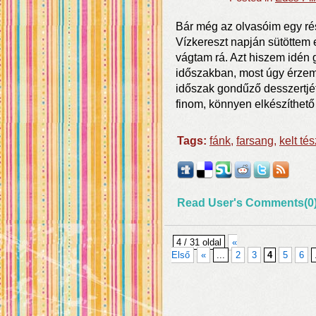
Bár még az olvasóim egy rés
Vízkereszt napján sütöttem
vágtam rá. Azt hiszem idén 
időszakban, most úgy érzem,
időszak gondűző desszertjét
finom, könnyen elkészíthető
Tags:
fánk
,
farsang
,
kelt tés
Read User's Comments(0
4 / 31 oldal
«
Első
«
...
2
3
4
5
6