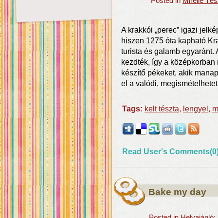
Posted in
Mirelle Té
A krakkói „perec” igazi jelk
hiszen 1275 óta kapható Krak
turista és galamb egyaránt
kezdték, így a középkorban r
készítő pékeket, akik manap
el a valódi, megismételhetet
Tags:
kelt tészta
,
lengyel
,
m
Read User's Comments(0
Bake my day
Posted in
Helyajánló