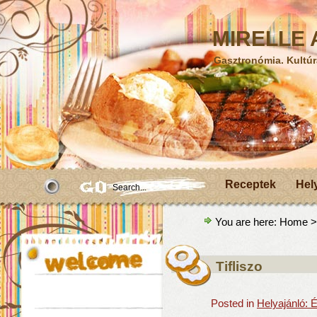
MIRELLE A
Gasztronómia. Kultúr
Receptek
Hel
You are here:
Home
>
Tifliszo
Posted in
Helyajánló: 