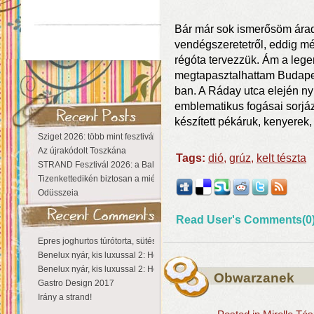
Bár már sok ismerősöm árad
vendégszeretetről, eddig mé
régóta tervezzük. Ám a leg
megtapasztalhattam Budapest
ban. A Ráday utca elején ny
emblematikus fogásai sorjá
készített pékáruk, kenyerek, 
Sziget 2026: több mint fesztivál, egy városnyi élmény
Az újrakódolt Toszkána
Tags:
dió
,
grúz
,
kelt tészta
STRAND Fesztivál 2026: a Balaton partján a nyár még tart!
Tizenkettedikén biztosan a miénk a Sziget!
Odüsszeia
Read User's Comments(0
Epres joghurtos túrótorta, sütés nélkül
Benelux nyár, kis luxussal 2: Hollandia
Benelux nyár, kis luxussal 2: Hollandia
Obwarzanek
Gastro Design 2017
Irány a strand!