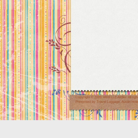
Copyright © 2009
MIRELLE Atelier
. All r
Presented by
Travel Luggage
,
Austin Hot