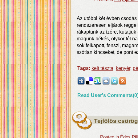
Az utóbbi két évben csodás 
rendszeresen eljárok reggel
rákaptunk az ízére, kutatjuk
magunk békés, olykor fél na
sok felkapott, fenszi, magam
szótlan kincseket, de pont e
Tags:
kelt tészta
,
kenyér
,
p
Read User's Comments(0
Tejfölös csörö
Posted in
Édes Pil