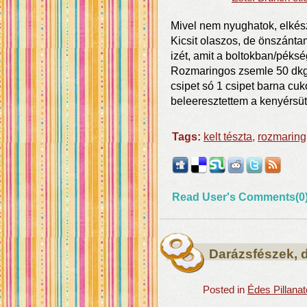
Mivel nem nyughatok, elkész
Kicsit olaszos, de önszánt
izét, amit a boltokban/pék
Rozmaringos zsemle 50 dkg f
csipet só 1 csipet barna cuk
beleeresztettem a kenyérsüt
Tags:
kelt tészta
,
rozmaring
Read User's Comments(0
Darázsfészek, 
Posted in
Édes Pillana