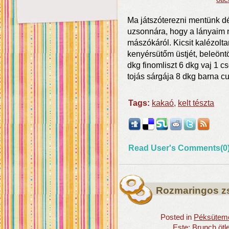
Ma játszóterezni mentünk dél
uzsonnára, hogy a lányaim n
mászókáról. Kicsit kalézolt
kenyérsütőm üstjét, beleön
dkg finomliszt 6 dkg vaj 1 c
tojás sárgája 8 dkg barna c
Tags:
kakaó
,
kelt tészta
Read User's Comments(0
Rozmaringos z
Posted in
Péksütemén
Este: Brunch ötl