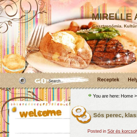
MIRELLE A
Gasztronómia. Kultúr
Receptek
Hel
You are here:
Home
>
Sós perec, kla
Posted in
Sör és korcsol