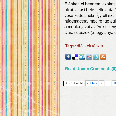
Élénken él bennem, azoknak
utcai lakást beterítette a da
veselkedett neki, így ott sz
hűdemacera, meg rengetegi
a munka javát az én kis ken
Darázsfészek (ahogy anya csi
Tags:
dió
,
kelt tészta
Read User's Comments(0
30 / 31 oldal
« Első
«
...
1