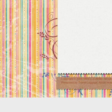
Copyright © 2009
MIRELLE Atelier
. All r
Presented by
Travel Luggage
,
Austin Hot