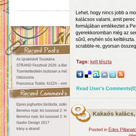
Lehet, hogy nincs jobb a m
kalácsos valami, amit per
formájában emlékeztet a Per
gyerekkoromban még az sem 
sűrű, enyhén sós kelttészta.
scrabble-re, gyorsan össze
Az újrakódolt Toszkána
Tags:
kelt tészta
STRAND Fesztivál 2026: a Balaton partján a nyár még tart!
Tizenkettedikén biztosan a miénk a Sziget!
Odüsszeia
Francesca Todde: IUZZA – emlékezet, táj és irodalom találkozása a Ma
Read User's Comments(0
Epres joghurtos túrótorta, sütés nélkül
Benelux nyár, kis luxussal 2: Hollandia
Kakaós kalács,
Benelux nyár, kis luxussal 2: Hollandia
Gastro Design 2017
Irány a strand!
Posted in
Édes Pillanat
ötl