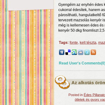
Gyengéim az enyhén édes k
cukorral édesítek, hanem as
párosítható, hangulatkeltő f
tervezett mazsolás kenyér i
még is kellemesen édes és
kenyér 50 dkg finomliszt 2,5 
Tags:
fonte
,
kelt tészta
,
maz
Read User's Comments(0
Az alkotás örö
Posted in
Édes Pillanat
ötletek és gyors va