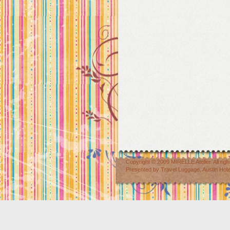
Copyright © 2009
MIRELLE Atelier
. All r
Presented by
Travel Luggage
,
Austin Hot