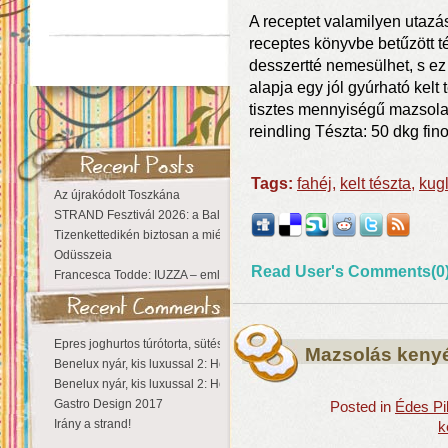
A receptet valamilyen utazá
receptes könyvbe betűzött tép
desszertté nemesülhet, s ez
alapja egy jól gyúrható kelt 
tisztes mennyiségű mazsola. 
reindling Tészta: 50 dkg fino
Tags:
fahéj
,
kelt tészta
,
kugl
Az újrakódolt Toszkána
STRAND Fesztivál 2026: a Balaton partján a nyár még tart!
Tizenkettedikén biztosan a miénk a Sziget!
Odüsszeia
Read User's Comments(0
Francesca Todde: IUZZA – emlékezet, táj és irodalom találkozása a Ma
Epres joghurtos túrótorta, sütés nélkül
Mazsolás keny
Benelux nyár, kis luxussal 2: Hollandia
Benelux nyár, kis luxussal 2: Hollandia
Gastro Design 2017
Posted in
Édes Pi
Irány a strand!
k