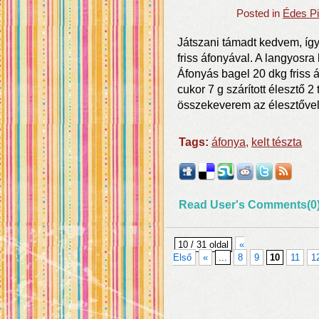
Posted in
Édes Pi
Játszani támadt kedvem, így
friss áfonyával. A langyosra
Áfonyás bagel 20 dkg friss á
cukor 7 g szárított élesztő 2 
összekeverem az élesztővel,
Tags:
áfonya
,
kelt tészta
Read User's Comments(0
10 / 31 oldal
«
Első
«
...
8
9
10
11
1