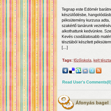
Tegnap este Edömér barátn
készülődésbe, hangolódásba
péksütemény kurzusa adta, 
szakértő tanárunk vezetésév
alkothattunk kedvünkre. S
Kevés csodálatosabb matéria
tésztából készített péksüte
[…]
Tags:
főzőiskola
,
kelt tészta
Read User's Comments(0
Áfonyás bagel