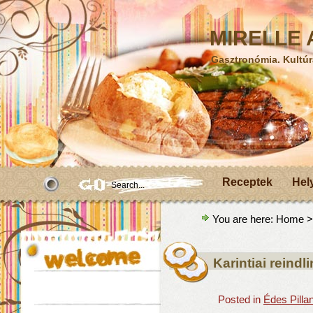
MIRELLE A
Gasztronómia. Kultúr
Receptek
Hel
You are here:
Home
>
Karintiai reindl
Posted in
Édes Pilla