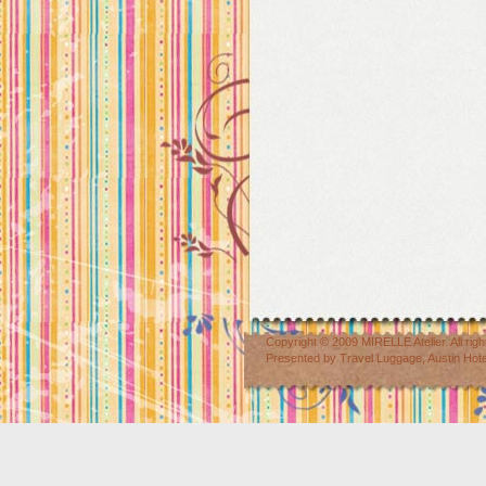
Copyright © 2009
MIRELLE Atelier
. All r
Presented by
Travel Luggage
,
Austin Hot