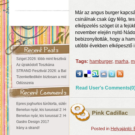
Már az angus burger kapcs
csinálnak csak úgy félig, te
elképzelés szöget üt a fejük
november elején nyitó Nádor
bebizonyították, hogy a ham
utóbbi években elképesztő in
Sziget 2026: több mint fesztivál, egy városnyi élmény
Tags:
hamburger
,
marha
,
m
Az újrakódolt Toszkána
STRAND Fesztivál 2026: a Balaton partján a nyár még tart!
Tizenkettedikén biztosan a miénk a Sziget!
Odüsszeia
Read User's Comments(0
Epres joghurtos túrótorta, sütés nélkül
Benelux nyár, kis luxussal 2: Hollandia
Pink Cadillac
Benelux nyár, kis luxussal 2: Hollandia
Gastro Design 2017
Irány a strand!
Posted in
Helyajánló: