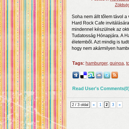
Zöldsé
Soha nem állt tőlem távol a
Hard Rock Cafe invitálásár
mindennel készülnek az okt
Tudatosság Hónapjára. A Ha
életemből. Azt mindig is tud
hogy nem akármilyen hambur
Tags:
hamburger
,
quinoa
,
t
Read User's Comments(0
2 / 3 oldal
«
1
2
3
»