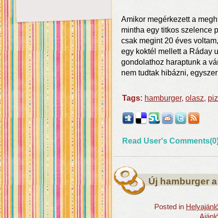
Amikor megérkezett a meghív
mintha egy titkos szelence 
csak megint 20 éves voltam, 
egy koktél mellett a Ráday 
gondolathoz haraptunk a vár
nem tudtak hibázni, egyszer
Tags:
hamburger
,
olasz
,
pi
Read User's Comments(0
Új hamburger a
Posted in
Helyajánl
Ajánl