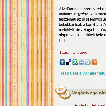
A McDonald’s szendvicsbem
találtam. Egyrészt izgalmasa
tesztelheti az új szendvicsü
bekukkantsak a konyhára. A s
mekihívő, de azt gyehennára
alapanyagok kerültek bele 
[…]
Tags:
hamburger
Read User's Comments(0
Vegán/vega okt
Posted in
Helyajánl