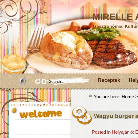
MIRELLE A
Gasztronómia. Kultúr
Receptek
Hel
You are here:
Home
>
Wagyu burger 
Posted in
Helyajánló: 