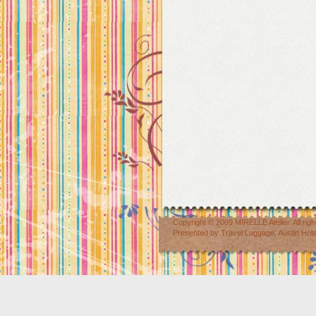
Copyright © 2009
MIRELLE Atelier
. All r
Presented by
Travel Luggage
,
Austin Hot