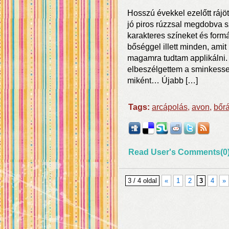
Hosszú évekkel ezelőtt rájö
jó piros rúzzsal megdobva 
karakteres színeket és for
bőséggel illett minden, ami
magamra tudtam applikálni.
elbeszélgettem a sminkessel
miként… Újabb […]
Tags:
arcápolás
,
avon
,
bőr
Read User's Comments(0
3 / 4 oldal
«
1
2
3
4
»