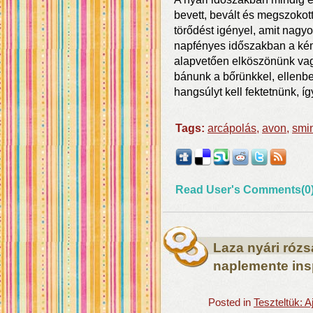
bevett, bevált és megszokott
törődést igényel, amit nag
napfényes időszakban a kémi
alapvetően elköszönünk vag
bánunk a bőrünkkel, ellen
hangsúlyt kell fektetnünk, íg
Tags:
arcápolás
,
avon
,
smi
Read User's Comments(0
Laza nyári rózs
naplemente ins
Posted in
Teszteltük: 