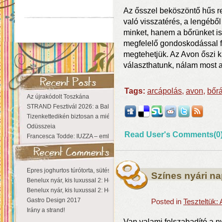
Az ősszel beköszöntő hűs re
való visszatérés, a lengébő
minket, hanem a bőrünket is 
megfelelő gondoskodással fo
megtehetjük. Az Avon őszi 
választhatunk, nálam most a
Tags:
arcápolás
,
avon
,
bőr
Az újrakódolt Toszkána
STRAND Fesztivál 2026: a Balaton partján a nyár még tart!
Tizenkettedikén biztosan a miénk a Sziget!
Odüsszeia
Read User's Comments(0
Francesca Todde: IUZZA – emlékezet, táj és irodalom találkozása a Ma
Epres joghurtos túrótorta, sütés nélkül
Színes nyári n
Benelux nyár, kis luxussal 2: Hollandia
Benelux nyár, kis luxussal 2: Hollandia
Gastro Design 2017
Posted in
Teszteltük:
Irány a strand!
Van valami felszabadító a 