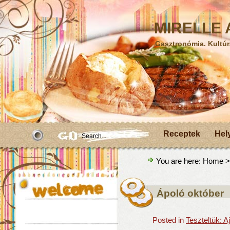
MIRELLE A
Gasztronómia. Kultúr
Receptek
Hel
You are here:
Home
>
Ápoló október
Posted in
Teszteltük: 