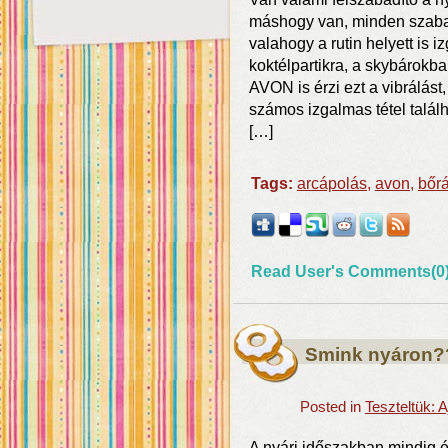
máshogy van, minden szaba
valahogy a rutin helyett is
koktélpartikra, a skybárokb
AVON is érzi ezt a vibrálást,
számos izgalmas tétel talál
[…]
Tags:
arcápolás
,
avon
,
bőr
Read User's Comments(0
Smink nyáron?
Posted in
Teszteltük:
A nyári időszakban mindig é