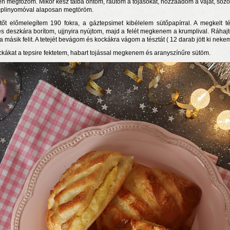
en megfőzöm. Mikor kész tálba öntöm, ráütöm a tojásokat, hozzáadom a vajat, sóz
plinyomóval alaposan megtöröm.
tőt előmelegítem 190 fokra, a gáztepsimet kibélelem sütőpapírral. A megkelt té
tes deszkára borítom, ujjnyira nyújtom, majd a felét megkenem a krumplival. Ráhaj
ta másik felit. A tetejét bevágom és kockákra vágom a tésztát ( 12 darab jött ki nekem
ckákat a tepsire fektetem, habart tojással megkenem és aranyszínűre sütöm.