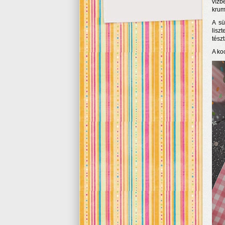
vízb
krum
A sü
lisz
tész
A ko