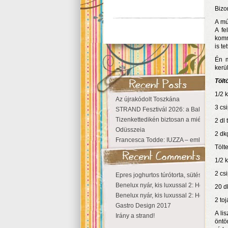
Bizo
A mú
A fe
komm
is tet
Én m
kerü
Tölt
1/2 k
Az újrakódolt Toszkána
3 cs
STRAND Fesztivál 2026: a Balaton partjá
Tizenkettedikén biztosan a miénk a Szige
2 dl 
Odüsszeia
2 dkg
Francesca Todde: IUZZA – emlékezet, tá
Tölt
1/2 
2 cs
Epres joghurtos túrótorta, sütés nélkül
Benelux nyár, kis luxussal 2: Hollandia
20 d
Benelux nyár, kis luxussal 2: Hollandia
2 toj
Gastro Design 2017
A li
Irány a strand!
öntö