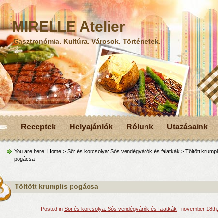
MIRELLE Atelier
Gasztronómia. Kultúra. Városok. Történetek.
Receptek
Helyajánlók
Rólunk
Utazásaink
You are here:
Home
>
Sör és korcsolya: Sós vendégvárók és falatkák
> Töltött krumpl
pogácsa
Töltött krumplis pogácsa
Posted in
Sör és korcsolya: Sós vendégvárók és falatkák
| november 18th