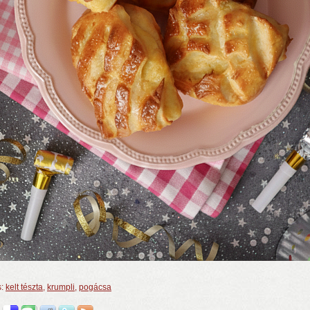
s:
kelt tészta
,
krumpli
,
pogácsa