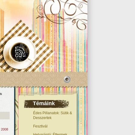
is
Témáink
Édes Pillanatok: Sütik &
Desszertek
Fesztivál
, 2008
Helyajánló: Éttermek,