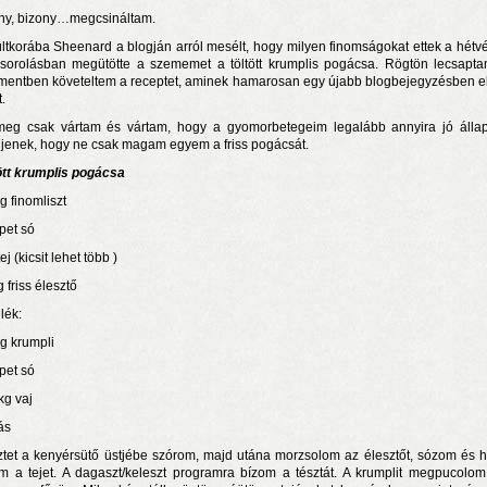
ny, bizony…megcsináltam.
ltkorába Sheenard a blogján arról mesélt, hogy milyen finomságokat ettek a hétv
lsorolásban megütötte a szememet a töltött krumplis pogácsa. Rögtön lecsapt
entben követeltem a receptet, aminek hamarosan egy újabb blogbejegyzésben e
t.
eg csak vártam és vártam, hogy a gyomorbetegeim legalább annyira jó álla
ljenek, hogy ne csak magam egyem a friss pogácsát.
ött krumplis pogácsa
g finomliszt
ipet só
n a nyár még tart!
t!
tej (kicsit lehet több )
 friss élesztő
j és irodalom találkozása a Mai Manó Házban
elék:
kg krumpli
ipet só
kg vaj
ás
sztet a kenyérsütő üstjébe szórom, majd utána morzsolom az élesztőt, sózom és 
m a tejet. A dagaszt/keleszt programra bízom a tésztát. A krumplit megpucolom