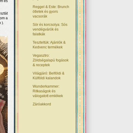
om és
Reggel & Este: Brunch
ötletek és gyors
sztát
vacsorák
tom a
 ).
Sör és korcsolya: Sós
vendégvárók és
falatkák
Teszteltük: Ajánlók &
Kedvenc termékek
Vegasztro:
Zöldségalapú fogások
& receptek
Világjáró: Belföldi &
Külföldi kalandok
Wunderkammer:
Ritkaságok és
válogatott emlékek
Záróakkord