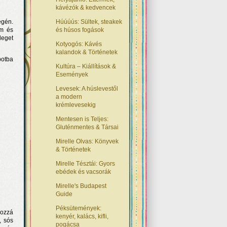
kávézók & kedvencek
égén.
Húúúús: Sültek, steakek
am és
és húsos fogások
leget
Kotyogós: Kávés
kalandok & Történetek
potba
Kultúra – Kiállítások &
Események
Levesek: A húslevestől
a modern
krémlevesekig
Mentesen is Teljes:
Gluténmentes & Társai
Mirelle Olvas: Könyvek
& Történetek
Mirelle Tésztái: Gyors
ebédek és vacsorák
Mirelle's Budapest
Guide
Péksütemények:
hozzá
kenyér, kalács, kifli,
, sós
pogácsa