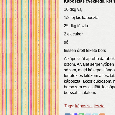
Káposztás cvekkedli, két
10 dkg vaj
1/2 fej kis káposzta
25 dkg tészta
2 ek cukor
só
frissen őrölt fekete bors
A káposztát apróbb darabok
bízom. A vajat serpenyőben
sózom, majd közepes lángon
forralok és kifőzöm a tésztá
káposzta, akkor cukrozom, 
borsozom és a kifőtt, lecsö
borssal – tálalom.
Tags:
káposzta
,
tészta