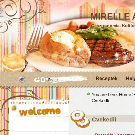
MIRELLE A
Gasztronómia. Kultúr
Receptek
Hel
You are here:
Home
Cvekedli
Cvekedli