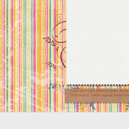
Copyright © 2009
MIRELLE Atelier
. All r
Presented by
Travel Luggage
,
Austin Hot