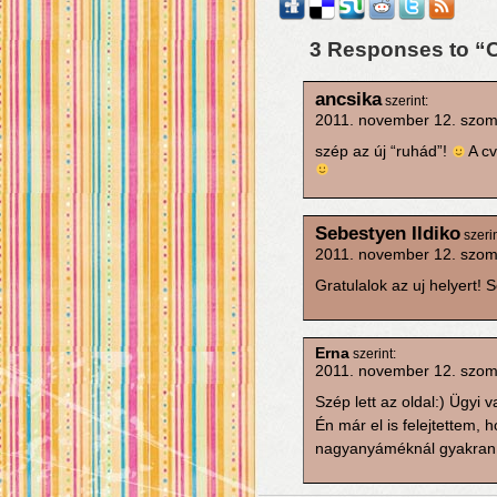
3 Responses to “
ancsika
szerint:
2011. november 12. szom
szép az új “ruhád”!
A cv
Sebestyen Ildiko
szerin
2011. november 12. szom
Gratulalok az uj helyert! 
Erna
szerint:
2011. november 12. szom
Szép lett az oldal:) Ügyi v
Én már el is felejtettem, 
nagyanyáméknál gyakran 