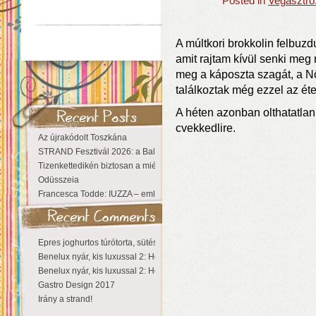
Posted in
Vegasztro
A múltkori brokkolin felbuzd
amit rajtam kívül senki meg 
meg a káposzta szagát, a N
találkoztak még ezzel az étel
A héten azonban olthatatlan
cvekkedlire.
Az újrakódolt Toszkána
STRAND Fesztivál 2026: a Balaton partján a nyár még tart!
Tizenkettedikén biztosan a miénk a Sziget!
Odüsszeia
Francesca Todde: IUZZA – emlékezet, táj és irodalom találkozása a Ma
Epres joghurtos túrótorta, sütés nélkül
Benelux nyár, kis luxussal 2: Hollandia
Benelux nyár, kis luxussal 2: Hollandia
Gastro Design 2017
Irány a strand!