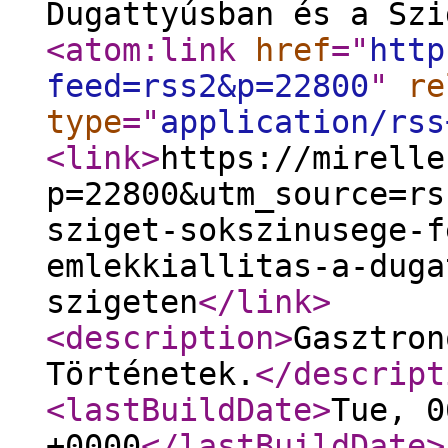
Dugattyúsban és a Szi
<atom:link
href
="
http
feed=rss2&p=22800
"
re
type
="
application/rss
<link
>
https://mirelle
p=22800&utm_source=rs
sziget-sokszinusege-f
emlekkiallitas-a-duga
szigeten
</link
>
<description
>
Gasztron
Történetek.
</descript
<lastBuildDate
>
Tue, 0
+0000
</lastBuildDate
>