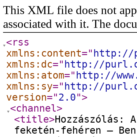
This XML file does not appe
associated with it. The doc
<rss
xmlns:content
="
http://
xmlns:dc
="
http://purl.
xmlns:atom
="
http://www
xmlns:sy
="
http://purl.
version
="
2.0
"
>
<channel
>
<title
>
Hozzászólás: A
feketén-fehéren – Ben