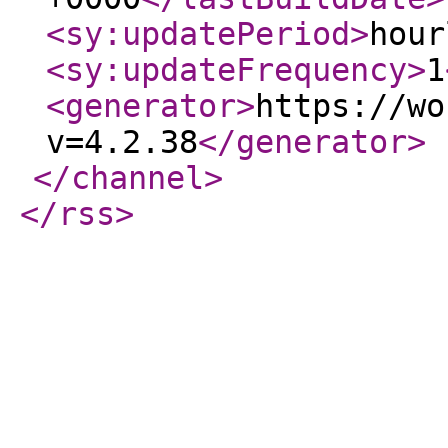
<sy:updatePeriod
>
hour
<sy:updateFrequency
>
1
<generator
>
https://wo
v=4.2.38
</generator
>
</channel
>
</rss
>