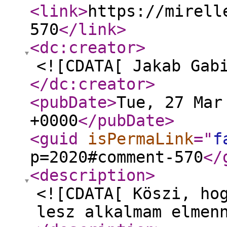
<link
>
https://mirell
570
</link
>
<dc:creator
>
<![CDATA[ Jakab Gab
</dc:creator
>
<pubDate
>
Tue, 27 Mar
+0000
</pubDate
>
<guid
isPermaLink
="
f
p=2020#comment-570
</
<description
>
<![CDATA[ Köszi, ho
lesz alkalmam elmen