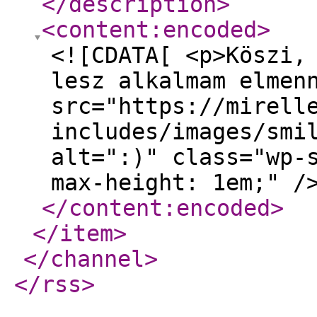
</description
>
<content:encoded
>
<![CDATA[ <p>Köszi,
lesz alkalmam elmen
src="https://mirell
includes/images/smi
alt=":)" class="wp-
max-height: 1em;" /
</content:encoded
>
</item
>
</channel
>
</rss
>