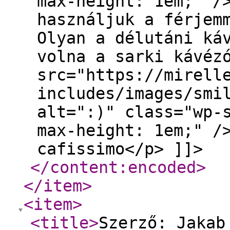
max-height: 1em;" /
használjuk a férjem
Olyan a délutáni ká
volna a sarki kávéz
src="https://mirell
includes/images/smi
alt=":)" class="wp-
max-height: 1em;" /
cafissimo</p> ]]>
</content:encoded
>
</item
>
<item
>
<title
>
Szerző: Jakab