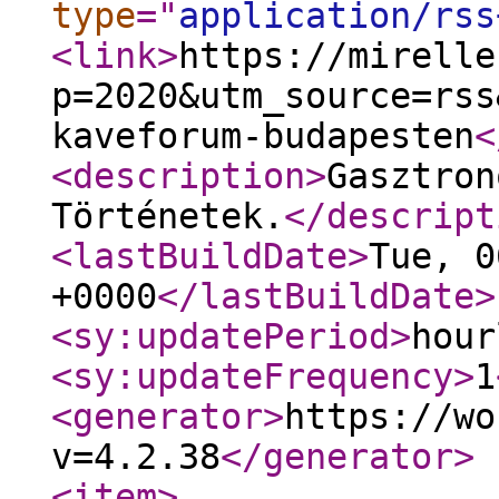
type
="
application/rss
<link
>
https://mirelle
p=2020&utm_source=rss
kaveforum-budapesten
<
<description
>
Gasztron
Történetek.
</descript
<lastBuildDate
>
Tue, 0
+0000
</lastBuildDate
>
<sy:updatePeriod
>
hour
<sy:updateFrequency
>
1
<generator
>
https://wo
v=4.2.38
</generator
>
<item
>