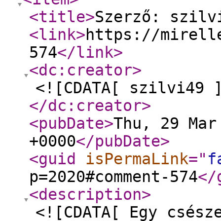
<title
>
Szerző: szilv
<link
>
https://mirell
574
</link
>
<dc:creator
>
<![CDATA[ szilvi49 
</dc:creator
>
<pubDate
>
Thu, 29 Mar
+0000
</pubDate
>
<guid
isPermaLink
="
f
p=2020#comment-574
</
<description
>
<![CDATA[ Egy csész