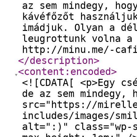
az sem mindegy, hog
kávéfőzőt használju
imádjuk. Olyan a dé
leugrottunk volna a
http://minu.me/-caf
</description
>
<content:encoded
>
<![CDATA[ <p>Egy cs
de az sem mindegy, 
src="https://mirell
includes/images/smi
alt=":)" class="wp-