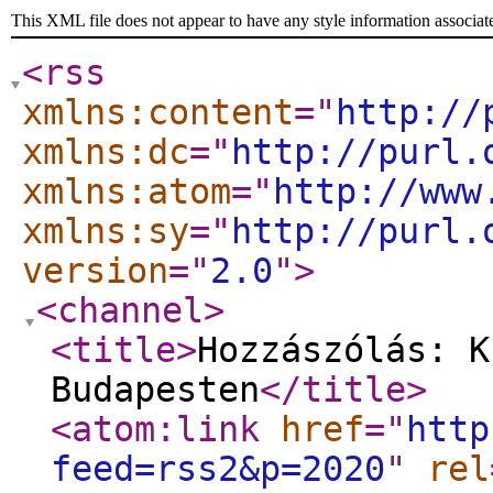
This XML file does not appear to have any style information associat
<rss
xmlns:content
="
http://
xmlns:dc
="
http://purl.
xmlns:atom
="
http://www
xmlns:sy
="
http://purl.
version
="
2.0
"
>
<channel
>
<title
>
Hozzászólás: K
Budapesten
</title
>
<atom:link
href
="
http
feed=rss2&p=2020
"
rel