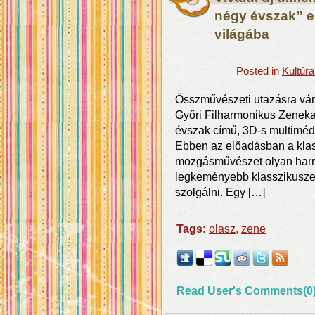
négy évszak” el
világába
Posted in
Kultúr
Összművészeti utazásra vár
Győri Filharmonikus Zenekar
évszak című, 3D-s multiméd
Ebben az előadásban a klas
mozgásművészet olyan har
legkeményebb klasszikuszen
szolgálni. Egy […]
Tags:
olasz
,
zene
Read User's Comments(0