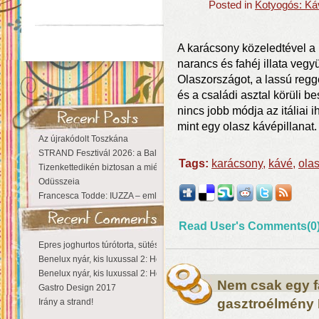
Posted in
Kotyogós: Ká
A karácsony közeledtével a 
narancs és fahéj illata vegyü
Olaszországot, a lassú regg
és a családi asztal körüli 
nincs jobb módja az itáliai
mint egy olasz kávépillanat.
Az újrakódolt Toszkána
STRAND Fesztivál 2026: a Balaton partján a nyár még tart!
Tags:
karácsony
,
kávé
,
ola
Tizenkettedikén biztosan a miénk a Sziget!
Odüsszeia
Francesca Todde: IUZZA – emlékezet, táj és irodalom találkozása a Ma
Read User's Comments(0
Epres joghurtos túrótorta, sütés nélkül
Benelux nyár, kis luxussal 2: Hollandia
Benelux nyár, kis luxussal 2: Hollandia
Nem csak egy fa
Gastro Design 2017
gasztroélmény
Irány a strand!