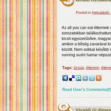
Posted in
Helyajánló
Az all you can eat éttermek 
sorozatokban találkozhattun
kicsit egyszerűsítve, magyar
amikor a bőség zavarával küz
között. Nem sokkal később m
running sushi hamar népsze
Tags:
ázsiai
,
étterem
,
étter
Read User's Comments(0
Vivaldi új dime