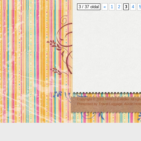
3 / 37 oldal
«
1
2
3
4
Copyright © 2009
MIRELLE Atelier
. All r
Presented by
Travel Luggage
,
Austin Hot