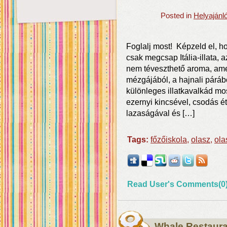
Posted in
Helyajánl
Foglalj most! Képzeld el, 
csak megcsap Itália-illata, 
nem téveszthető aroma, amel
mézgájából, a hajnali párábó
különleges illatkavalkád mo
ezernyi kincsével, csodás éte
lazaságával és […]
Tags:
főzőiskola
,
olasz
,
ola
Read User's Comments(0
Whale Restaur