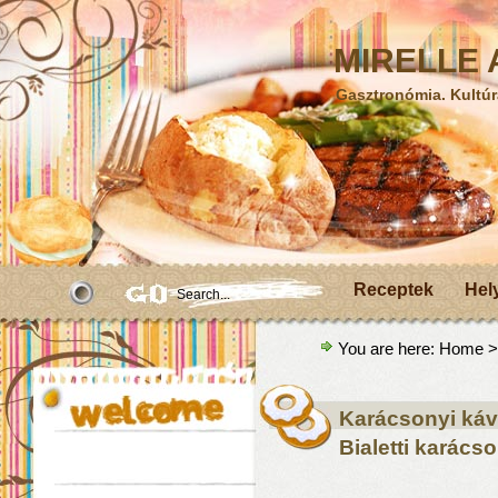
MIRELLE A
Gasztronómia. Kultúr
Receptek
Hel
You are here:
Home
>
Karácsonyi kávé
Bialetti karácso