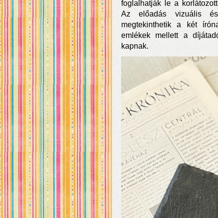
foglalhatják le a korlátozo
Az előadás vizuális és 
megtekinthetik a két írón
emlékek mellett a díjátad
kapnak.