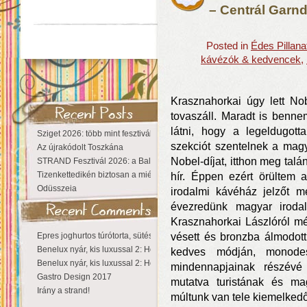
– Centrál Garn
Posted in
Édes Pillana
kávézók & kedvencek
,
Krasznahorkai úgy lett No
tovaszáll. Maradt is benne
látni, hogy a legeldugott
Sziget 2026: több mint fesztivál, egy városnyi élmény
szekciót szentelnek a magy
Az újrakódolt Toszkána
Nobel-díjat, itthon meg talá
STRAND Fesztivál 2026: a Balaton partján a nyár még tart!
Tizenkettedikén biztosan a miénk a Sziget!
hír. Éppen ezért örültem
Odüsszeia
irodalmi kávéház jelzőt m
évezredünk magyar irodalm
Krasznahorkai Lászlóról 
Epres joghurtos túrótorta, sütés nélkül
vésett és bronzba álmodott
Benelux nyár, kis luxussal 2: Hollandia
kedves módján, monodes
Benelux nyár, kis luxussal 2: Hollandia
mindennapjainak részévé
Gastro Design 2017
mutatva turistának és m
Irány a strand!
múltunk van tele kiemelkedő