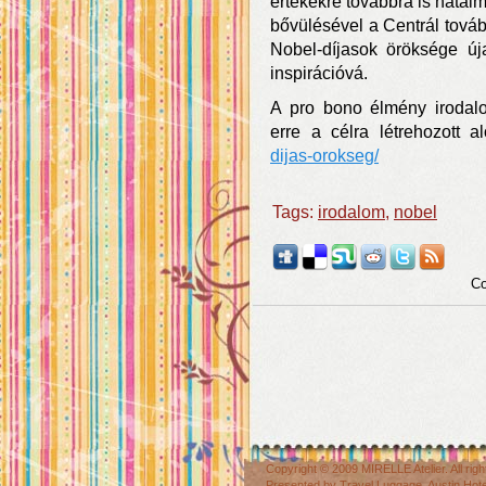
értékekre továbbra is hatal
bővülésével a Centrál továb
Nobel-díjasok öröksége új
inspirációvá.
A pro bono élmény irodalo
erre a célra létrehozott a
dijas-orokseg/
Tags:
irodalom
,
nobel
Co
Copyright © 2009
MIRELLE Atelier
. All r
Presented by
Travel Luggage
,
Austin Hot