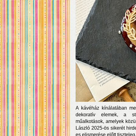
A kávéház kínálatában m
dekoratív elemek, a st
műalkotások, amelyek közü
László 2025-ös sikerét hirde
es elismerése előtt tiszteleg