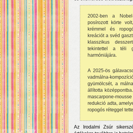
2002-ben a Nobel-b
posírozott körte vo
krémmel és ropogós
kreációt a svéd gasz
klasszikus desszer
tekintettel a tél
harmóniájára.
A 2025-ös gálavacs
vadmálna-kompozíció
gyümölcsét, a málna
állította középpontba
mascarpone-mousse
redukció adta, amelye
ropogós réteggel tett
Az Irodalmi Zsúr sikerszé