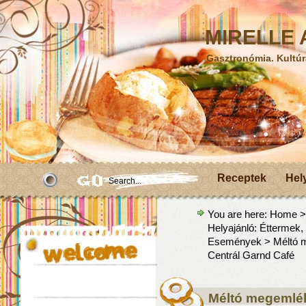
MIRELLE A
Gasztronómia. Kultúr
Receptek
Hel
You are here:
Home
Helyajánló: Éttermek
Események
> Méltó 
Centrál Garnd Café
Méltó megemlé