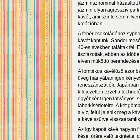
jázminszirommal házasított 
jázmin olyan agresszív part
kávét, ami szinte semmilye
kreációban.
A fehér csokoládéhoz sypho
kávét kaptunk. Sándor mesél
40-es években találtak fel
tisztázottak, ebben az időb
elven működő berendezése
A lombikos kávéfőző azonban
üveg hiányában igen kényes
reneszánszát éli. Japánban 
kifejezetten ezzel a technoló
egyébként igen látványos, 
laborkísérleteire. A két göm
a víz, felül jelenik meg a k
a kávé szűrve visszaáramlik
Az így kapott kávé nagyon f
kései órára való tekintettel 