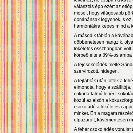
választás épp ezért az etióp
mesél, hogy világosabb pörk
dominánsak legyenek, s ez a
harmóniákra képes mind a te
A második táblán a kávébab t
döbbenetesen hangzik, olyan
tökéletes összhangban volt 
körbeölelte a 39%-os arriba
A tejcsokoládék mellé Sándo
szervírozott, hidegen.
A tejtáblák után jöttek a f
elmondta, hogy a szállítója,
cukortartalmú fehér csokolá
közül az elsőn a kókuszforg
csokoládé a tökéletes capp
minket. Én a magam részéről
elpazarolt, kávémentesen ma
A fehér csokoládés vonulat ú