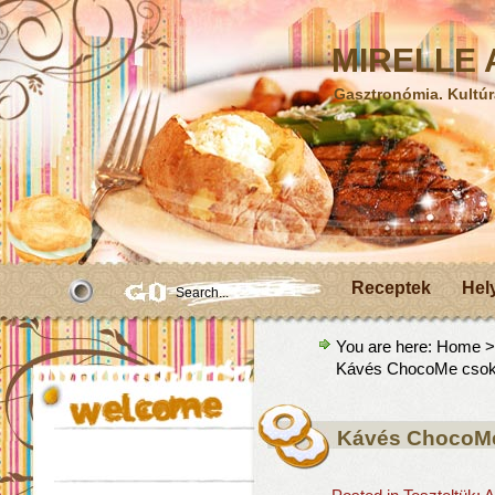
MIRELLE A
Gasztronómia. Kultúr
Receptek
Hel
You are here:
Home
Kávés ChocoMe csok
Kávés ChocoMe