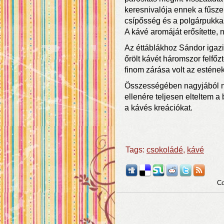
keresnivalója ennek a fűsze
csípősség és a polgárpukkasz
A kávé aromáját erősítette, 
Az éttáblákhoz Sándor igazi 
őrölt kávét háromszor felfőz
finom zárása volt az estének
Összességében nagyjából n
ellenére teljesen elteltem a
a kávés kreációkat.
Tags:
csokoládé
,
kávé
Co