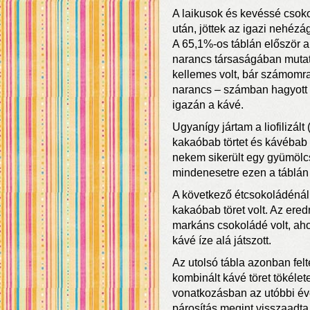
A laikusok és kevéssé csoko
után, jöttek az igazi nehézá
A 65,1%-os táblán először ap
narancs társaságában mutat
kellemes volt, bár számomr
narancs – számban hagyott i
igazán a kávé.
Ugyanígy jártam a liofilizált (
kakaóbab törtet és kávébab tö
nekem sikerült egy gyümölc
mindenesetre ezen a táblán a
A következő étcsokoládénál
kakaóbab töret volt. Az ere
markáns csokoládé volt, ah
kávé íze alá játszott.
Az utolsó tábla azonban felte
kombinált kávé töret tökélet
vonatkozásban az utóbbi éve
párosítás megint visszaadta