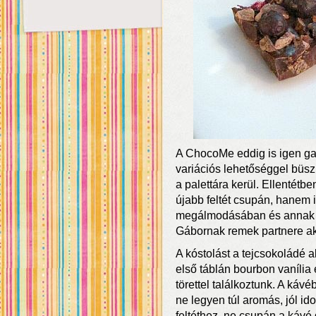
A ChocoMe eddig is igen gaz
variációs lehetőséggel büszk
a palettára kerül. Ellentétb
újabb feltét csupán, hanem i
megálmodásában és annak s
Gábornak remek partnere ak
A kóstolást a tejcsokoládé 
első táblán bourbon vanília
törettel találkoztunk. A ká
ne legyen túl aromás, jól i
feltéthez, ne csupán a kávé