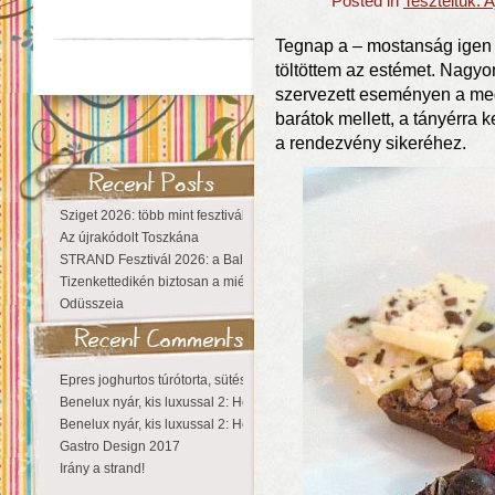
Posted in
Teszteltük:
Tegnap a – mostanság igen 
töltöttem az estémet. Nagyo
szervezett eseményen a meg
barátok mellett, a tányérra 
a rendezvény sikeréhez.
Sziget 2026: több mint fesztivál, egy városnyi élmény
Az újrakódolt Toszkána
STRAND Fesztivál 2026: a Balaton partján a nyár még tart!
Tizenkettedikén biztosan a miénk a Sziget!
Odüsszeia
Epres joghurtos túrótorta, sütés nélkül
Benelux nyár, kis luxussal 2: Hollandia
Benelux nyár, kis luxussal 2: Hollandia
Gastro Design 2017
Irány a strand!