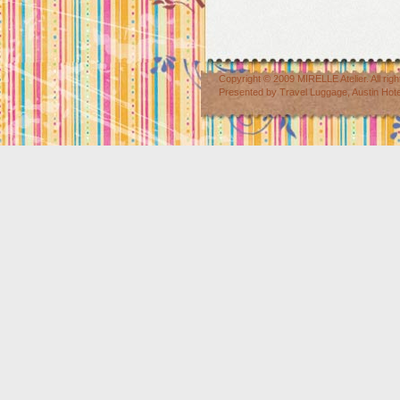
Copyright © 2009
MIRELLE Atelier
. All r
Presented by
Travel Luggage
,
Austin Hot