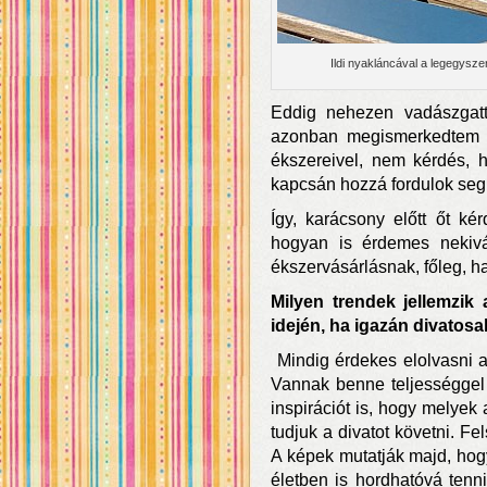
Ildi nyakláncával a legegysze
Eddig nehezen vadászgatt
azonban megismerkedtem 
ékszereivel, nem kérdés, h
kapcsán hozzá fordulok segít
Így, karácsony előtt őt ké
hogyan is érdemes nekiv
ékszervásárlásnak, főleg, 
Milyen trendek jellemzik 
idején, ha igazán divatosa
Mindig érdekes elolvasni a 
Vannak benne teljességgel 
inspirációt is, hogy melyek
tudjuk a divatot követni. Fe
A képek mutatják majd, hogy
életben is hordhatóvá tenn