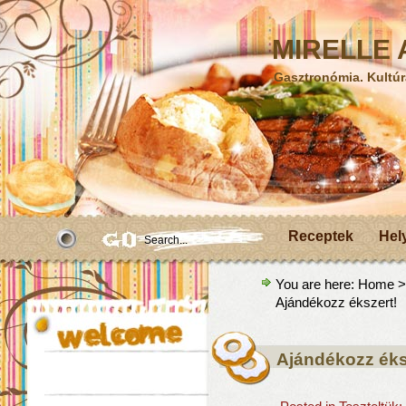
MIRELLE A
Gasztronómia. Kultúr
Receptek
Hel
You are here:
Home
Ajándékozz ékszert!
Ajándékozz éks