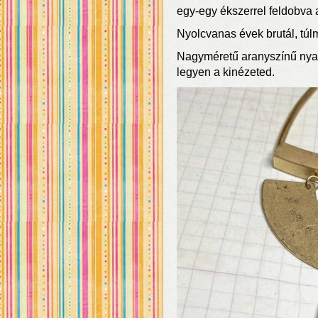
egy-egy ékszerrel feldobva a
Nyolcvanas évek brutál, túlm
Nagyméretű aranyszínű nyak
legyen a kinézeted.