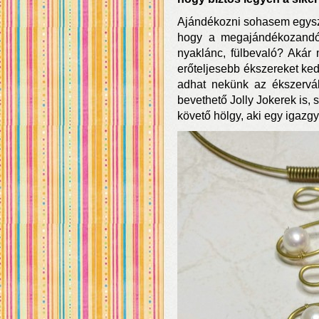
Ajándékozni sohasem egysze
hogy a megajándékozandó 
nyaklánc, fülbevaló? Akár
erőteljesebb ékszereket ked
adhat nekünk az ékszervá
bevethető Jolly Jokerek is,
követő hölgy, aki egy igaz