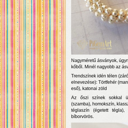
Nagyméretű ásványok, úgyne
kőből. Minél nagyobb az ásv
Trendszínek idén télen (zár
elnevezése): Törtfehér (man
eső), katonai zöld
Az őszi színek sokkal üd
(szamba), homokszín, klasszi
téglaszín (égetett tégla)
bíborvörös.