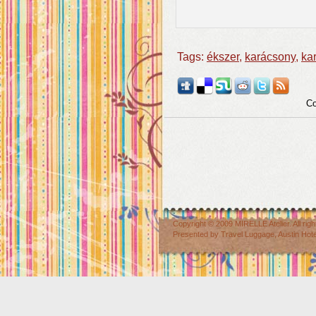
Tags:
ékszer
,
karácsony
,
ka
Co
Copyright © 2009
MIRELLE Atelier
. All r
Presented by
Travel Luggage
,
Austin Hot