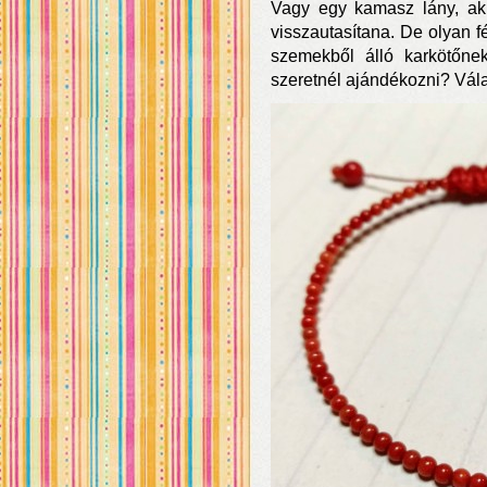
Vagy egy kamasz lány, aki
visszautasítana. De olyan fé
szemekből álló karkötőne
szeretnél ajándékozni? Vála