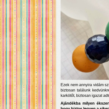
Ezek nem annyira vidám szín
biztosan találunk kedvünk
karkötőt, biztosan igazat a
Ajándékba milyen ékszer
hogy biztos legyen a sike