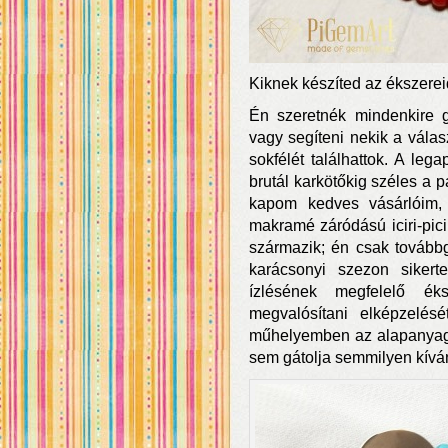
Kiknek készíted az ékszerei
Én szeretnék mindenkire go
vagy segíteni nekik a vála
sokfélét találhattok. A leg
brutál karkötőkig széles a p
kapom kedves vásárlóim, 
makramé záródású iciri-picir
származik; én csak tovább
karácsonyi szezon siker
ízlésének megfelelő ék
megvalósítani elképzelés
műhelyemben az alapanyag 
sem gátolja semmilyen kívá