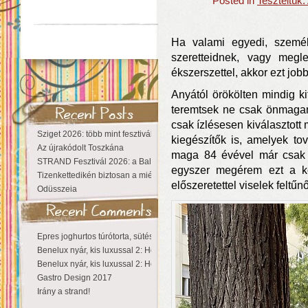
Posted in
Teszteltük
Ha valami egyedi, személ
szeretteidnek, vagy meg
ékszerszettel, akkor ezt job
Anyától örökölten mindig ki
teremtsek ne csak önmag
csak ízlésesen kiválasztot
Sziget 2026: több mint fesztivál, egy városnyi élmény
kiegészítők is, amelyek t
Az újrakódolt Toszkána
maga 84 évével már csak a
STRAND Fesztivál 2026: a Balaton partján a nyár még tart!
egyszer megérem ezt a ko
Tizenkettedikén biztosan a miénk a Sziget!
előszeretettel viselek feltűn
Odüsszeia
Epres joghurtos túrótorta, sütés nélkül
Benelux nyár, kis luxussal 2: Hollandia
Benelux nyár, kis luxussal 2: Hollandia
Gastro Design 2017
Irány a strand!